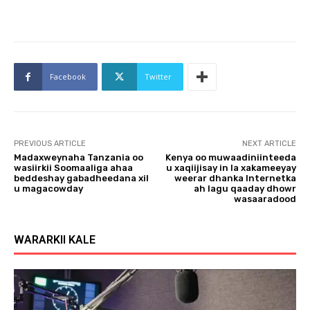
Facebook
Twitter
PREVIOUS ARTICLE
NEXT ARTICLE
Madaxweynaha Tanzania oo
Kenya oo muwaadiniinteeda
wasiirkii Soomaaliga ahaa
u xaqiijisay in la xakameeyay
beddeshay gabadheedana xil
weerar dhanka Internetka
u magacowday
ah lagu qaaday dhowr
wasaaradood
WARARKII KALE