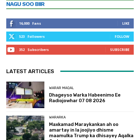
NAGU SOO BIIR
16,000
Fans
LIKE
523
Followers
FOLLOW
352
Subscribers
SUBSCRIBE
LATEST ARTICLES
WARAR MAQAL
Dhageyso Warka Habeenimo Ee
Radiojowhar 07 08 2026
WARARKA
Maxkamad Maraykankan ah oo
amartay in la joojiyo dhisme
maamulka Trump ka dhisayey Aqalka