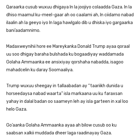
Qaraarka cusub wuxuu dhigaya In la joojiyo colaadda Gaza. In la
dhiso maamul ku-meel-gaar ah oo caalami ah, In ciidamo nabad
ilaalin ah la geeyo iyo In laga hawlgalo dib u dhiska iyo gargaarka
bani’aadamnimo.
Madaxweynihii hore ee Mareykanka Donald Trump ayaa qoraal
uu soo dhigay baraha bulshada ku bogaadiyay waddamada
Golaha Ammaanka ee ansixiyay qorshaha nabadda, isagoo
mahadcelin ku daray Soomaaliya.
Trump wuxuu sheegay in tallaabadan ay “taa­riikh dunida u
horseedaysa nabad waarta” isla markaana uu ku faraxsan
yahay in dalal badan oo saameyn leh ay isla garteen in xal loo
helo Gaza.
Go’aanka Golaha Ammaanka ayaa ah bilow cusub oo ku
saabsan xalkii muddada dheer laga raadinayay Gaza.