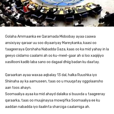
Golaha Ammaanka ee Qaramada Midoobay ayaa caawa
ansixiyay qaraar uu soo diyaariyay Mareykanka, kaasi oo
taageeraya Qorshaha Nabadda Gaza, kaas oo ka mid yahay in la
geeyo ciidamo caalami ah oo ku-meel-gaar ah si loo xaqiijiyo
xasillooni kadib laba sano oo dagaal dhiig badan ku daatay.
Qaraarkan ayaa waxaa aqbalay 13 dal, halka Ruushka iyo
Shiinaha ay ka aamuseen, taas oo u muuqatay oggolaansho
aan toos ahayn.
Soomaaliya ayaa ka mid ahayd dalalka si buuxda u taageeray
qaraarka, taas oo muujinaysa mowqifka Soomaaliya ee ku
aaddan nabadda iyo ilaalinta sharciga caalamiga ah.