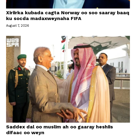
Xiriirka kubada cagta Norway oo soo saaray baaq
ku socda madaxweynaha FIFA
August 7, 2026
Saddex dal oo muslim ah oo gaaray heshiis
difaac oo weyn