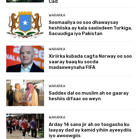
Cad
WARARKA
Soomaaliya oo soo dhawaysay
heshiiska ay kala saxiixdeen Turkiga,
Sacuudiga iyo Pakistan
WARARKA
Xiriirka kubada cagta Norway oo soo
saaray baaq ku socda
madaxweynaha FIFA
WARARKA
Saddex dal oo muslim ah oo gaaray
heshiis difaac oo weyn
WARARKA
Arday 14 sano jir ah oo toogasho ku
laayay dad ay kamid yihiin ayeeydiis
iyo awoowgiis