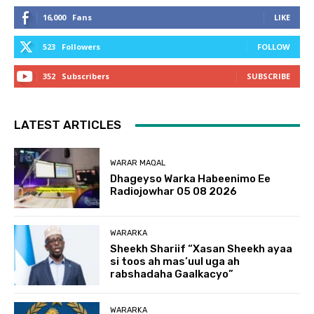
16,000
Fans
LIKE
523
Followers
FOLLOW
352
Subscribers
SUBSCRIBE
LATEST ARTICLES
WARAR MAQAL
Dhageyso Warka Habeenimo Ee
Radiojowhar 05 08 2026
WARARKA
Sheekh Shariif “Xasan Sheekh ayaa
si toos ah mas’uul uga ah
rabshadaha Gaalkacyo”
WARARKA