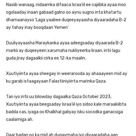
Nasiib wanaag, nidaamka difaaca Israa’iil ee cajiibka ayaa inoo
ogolaaday inaan gabaad galno oo aynu sugno inta khatartu
dhamaanayso ‘Laga yaabee duqeeyayaasha diyaaradaha B-2
ay tahay inay booqdaan Yemen’
Duuliyayaasha Maraykanka ayaa adeegsaday diyaarada B-2
markii ay duqeeyeen xarumaha nukliyeerka Iiraan, intii lagu
guda jiray dagaalkii cirka ee 12-ka maalin.
Xuutiyiinta ayaa sheegay in weerarooda ay ahaaayeen mid ay
ku garab istaagayaan Falastiiniyiinta marinka Qaza.
Tan iyo intii uu bilowday dagaalka Qaza October 2023,
Xuutiyiinta ayaa beegsaday Israa’iil iyo sidoo kale maraakiibta
badda cas, iyaga oo Khalkhal galiyay isku socodka ganacsiga
caalamiga ah.
Qaar badan oo ka mid ah duqaymaha iyo diyaaradaha aan