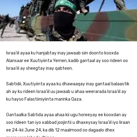
Israa’iil ayaa ku hanjabtay inay jawaab siin doonto kooxda
Alansaar ee Xuutiyiinta Yemen, kadib gantaal ay soo rideen oo
Israa’iil ay sheegtay inay qabteen.
Sabtidii, Xuutiyiinta ayaa ku dhawaaqay inay gantaal balaastik
ah ay ku rideen Israa’iil uu jawaab u ahaa weerarada Israa’iil ay
ku hayso Falastiiniyiinta marinka Qaza.
Gantaalka Sabtida ayaa ahaa kii ugu horeeyay ee kooxdan ay
soo rideen tan iyo xabbad joojintii u dhaxeysay Israa’iil iyo Iiraan
ee 24-kii June 24, ka dib 12 maalmood oo dagaalo dhex