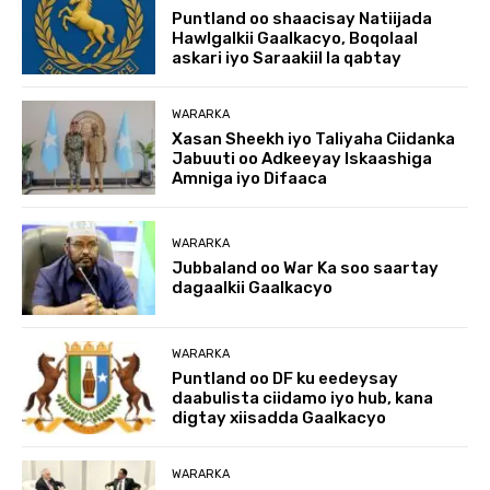
Puntland oo shaacisay Natiijada
Hawlgalkii Gaalkacyo, Boqolaal
askari iyo Saraakiil la qabtay
WARARKA
Xasan Sheekh iyo Taliyaha Ciidanka
Jabuuti oo Adkeeyay Iskaashiga
Amniga iyo Difaaca
WARARKA
Jubbaland oo War Ka soo saartay
dagaalkii Gaalkacyo
WARARKA
Puntland oo DF ku eedeysay
daabulista ciidamo iyo hub, kana
digtay xiisadda Gaalkacyo
WARARKA