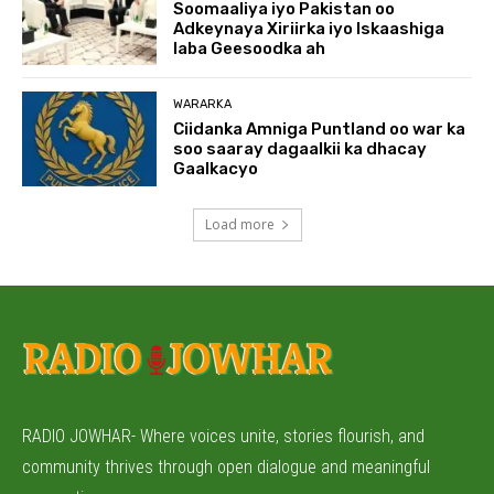
Soomaaliya iyo Pakistan oo
Adkeynaya Xiriirka iyo Iskaashiga
laba Geesoodka ah
WARARKA
Ciidanka Amniga Puntland oo war ka
soo saaray dagaalkii ka dhacay
Gaalkacyo
Load more
RADIO JOWHAR- Where voices unite, stories flourish, and
community thrives through open dialogue and meaningful