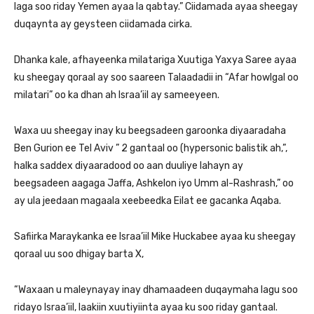
laga soo riday Yemen ayaa la qabtay.” Ciidamada ayaa sheegay
duqaynta ay geysteen ciidamada cirka.
Dhanka kale, afhayeenka milatariga Xuutiga Yaxya Saree ayaa
ku sheegay qoraal ay soo saareen Talaadadii in “Afar howlgal oo
milatari” oo ka dhan ah Israa’iil ay sameeyeen.
Waxa uu sheegay inay ku beegsadeen garoonka diyaaradaha
Ben Gurion ee Tel Aviv ” 2 gantaal oo (hypersonic balistik ah,”,
halka saddex diyaaradood oo aan duuliye lahayn ay
beegsadeen aagaga Jaffa, Ashkelon iyo Umm al-Rashrash,” oo
ay ula jeedaan magaala xeebeedka Eilat ee gacanka Aqaba.
Safiirka Maraykanka ee Israa’iil Mike Huckabee ayaa ku sheegay
qoraal uu soo dhigay barta X,
“Waxaan u maleynayay inay dhamaadeen duqaymaha lagu soo
ridayo Israa’iil, laakiin xuutiyiinta ayaa ku soo riday gantaal.