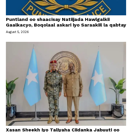
Puntland oo shaacisay Natiijada Hawlgalkii
Gaalkacyo, Boqolaal askari iyo Saraakiil la qabtay
August 5, 2026
Xasan Sheekh iyo Taliyaha Ciidanka Jabuuti oo