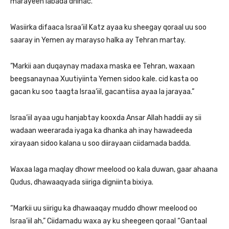
marayeen labada dhinac.
Wasiirka difaaca Israa’iil Katz ayaa ku sheegay qoraal uu soo
saaray in Yemen ay marayso halka ay Tehran martay.
”Markii aan duqaynay madaxa maska ee Tehran, waxaan
beegsanaynaa Xuutiyiinta Yemen sidoo kale. cid kasta oo
gacan ku soo taagta Israa’iil, gacantiisa ayaa la jarayaa.”
Israa’iil ayaa ugu hanjabtay kooxda Ansar Allah haddii ay sii
wadaan weerarada iyaga ka dhanka ah inay hawadeeda
xirayaan sidoo kalana u soo diirayaan ciidamada badda.
Waxaa laga maqlay dhowr meelood oo kala duwan, gaar ahaana
Qudus, dhawaaqyada siiriga digniinta bixiya.
“Markii uu siirigu ka dhawaaqay muddo dhowr meelood oo
Israa’iil ah,” Ciidamadu waxa ay ku sheegeen qoraal “Gantaal