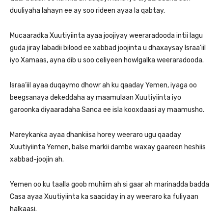
duuliyaha lahayn ee ay soo rideen ayaa la qabtay.
Mucaaradka Xuutiyiinta ayaa joojiyay weeraradooda intii lagu
guda jiray labadii bilood ee xabbad joojinta u dhaxaysay Israa’iil
iyo Xamaas, ayna dib u soo celiyeen howlgalka weeraradooda.
Israa’iil ayaa duqaymo dhowr ah ku qaaday Yemen, iyaga oo
beegsanaya dekeddaha ay maamulaan Xuutiyiinta iyo
garoonka diyaaradaha Sanca ee isla kooxdaasi ay maamusho.
Mareykanka ayaa dhankiisa horey weeraro ugu qaaday
Xuutiyiinta Yemen, balse markii dambe waxay gaareen heshiis
xabbad-joojin ah.
Yemen oo ku taalla goob muhiim ah si gaar ah marinadda badda
Casa ayaa Xuutiyiinta ka saaciday in ay weeraro ka fuliyaan
halkaasi.