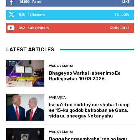
16,000
Fans
LIKE
523
Followers
FOLLOW
352
Subscribers
SUBSCRIBE
LATEST ARTICLES
WARAR MAQAL
Dhageyso Warka Habeenimo Ee
Radiojowhar 10 08 2026.
WARARKA
Israa’iil oo diidday qorshaha Trump
ee 15-ka qodob ka kooban ee Gaza,
sida uu sheegay Netanyahu
WARAR MAQAL
Bogga hoggaamiyaha Iran oo lagu