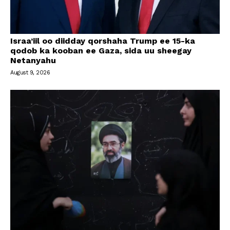
Israa’iil oo diidday qorshaha Trump ee 15-ka
qodob ka kooban ee Gaza, sida uu sheegay
Netanyahu
August 9, 2026