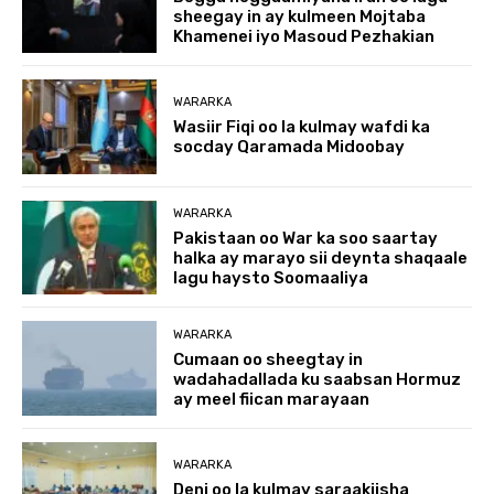
sheegay in ay kulmeen Mojtaba
Khamenei iyo Masoud Pezhakian
WARARKA
Wasiir Fiqi oo la kulmay wafdi ka
socday Qaramada Midoobay
WARARKA
Pakistaan oo War ka soo saartay
halka ay marayo sii deynta shaqaale
lagu haysto Soomaaliya
WARARKA
Cumaan oo sheegtay in
wadahadallada ku saabsan Hormuz
ay meel fiican marayaan
WARARKA
Deni oo la kulmay saraakiisha