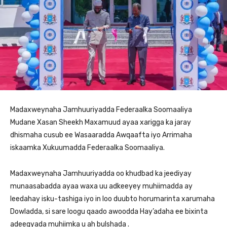
Madaxweynaha Jamhuuriyadda Federaalka Soomaaliya
Mudane Xasan Sheekh Maxamuud ayaa xarigga ka jaray
dhismaha cusub ee Wasaaradda Awqaafta iyo Arrimaha
iskaamka Xukuumadda Federaalka Soomaaliya.
Madaxweynaha Jamhuuriyadda oo khudbad ka jeediyay
munaasabadda ayaa waxa uu adkeeyey muhiimadda ay
leedahay isku-tashiga iyo in loo duubto horumarinta xarumaha
Dowladda, si sare loogu qaado awoodda Hay’adaha ee bixinta
adeegyada muhiimka u ah bulshada .