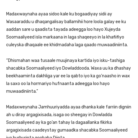
Madaxwaynaha ayaa sidoo kale ku bogaadiyay sidii ay
Wasaaraddu u dhaqangalisay ballamihii hore loola galay ee ku
aaddan sare u qaadista tayada adeegga loo hayo Xujeyda
Soomaaliyeed isla markaana in laga shaqeeyo in la khafiifiyo
culeyska dhaqaale ee khidmadaha laga qaado muwaadiniinta.
“Dhismahan waa tusaale muujinaya kartida iyo isku-tashiga
shacabka Soomaaliyeed iyo Dowladdooda. Waxa uu ka dhashay
beekhaaminta dakhliga yar ee la qabto iyo ka go’naasho in wax
la saxo oo la hormariyo hufnaanta adeegga loo hayo
muwaadiniinta.”
Madaxweynaha Jamhuuriyadda ayaa dhanka kale farriin digniin
ah u diray argagixisada, isaga oo sheegay in Dowladda
Soomaaliyeed ay ka go’an tahay la dagaallanka fikirka
argagixisada caadeystay gumaadka shacabka Soomaaliyeed
iyo burburinta goobaha Diinta.