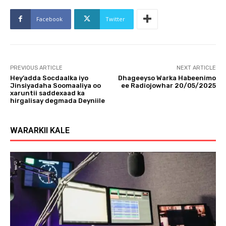
Facebook
Twitter
PREVIOUS ARTICLE
NEXT ARTICLE
Hey’adda Socdaalka iyo
Dhageeyso Warka Habeenimo
Jinsiyadaha Soomaaliya oo
ee Radiojowhar 20/05/2025
xaruntii saddexaad ka
hirgalisay degmada Deyniile
WARARKII KALE