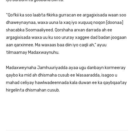
“Qofkii ka soo laabta fikirka gurracan ee argagixisada waan soo
dhaweynaynaa, waxa uuna la xaq iyo xuquuq noqon [doonaa]
shacabka Soomaaliyeed. Qorshaha arxan darrada ah ee
argagixisada waxa uu ku soo ururay xaggee dad badan joogaan
aan qarxinnee. Ma waxaas baa diin iyo caqli ah,” ayuu
tilmaamay Madaxwaynuhu.
Madaxweynaha Jamhuuriyadda ayaa ugu danbayn kormeeray
qaybo ka mid ah dhismaha cusub ee Wasaaradda, isagoo u
mahad celiyay hawlwadeennada kala duwan ee ka qaybqaatay
hirgelinta dhismahan cusub.