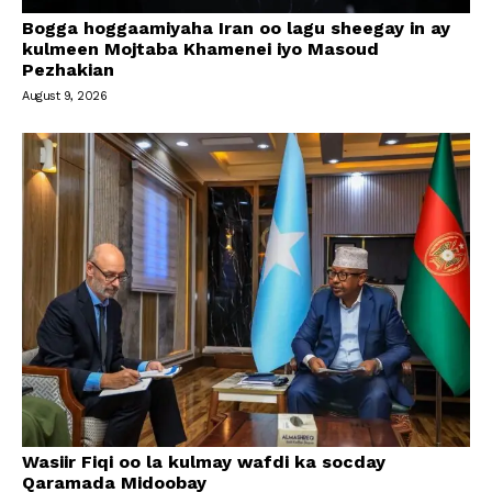
Bogga hoggaamiyaha Iran oo lagu sheegay in ay
kulmeen Mojtaba Khamenei iyo Masoud
Pezhakian
August 9, 2026
Wasiir Fiqi oo la kulmay wafdi ka socday
Qaramada Midoobay