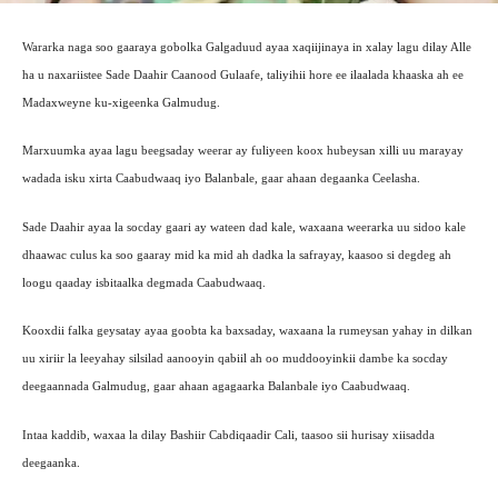
Wararka naga soo gaaraya gobolka Galgaduud ayaa xaqiijinaya in xalay lagu dilay Alle
ha u naxariistee Sade Daahir Caanood Gulaafe, taliyihii hore ee ilaalada khaaska ah ee
Madaxweyne ku-xigeenka Galmudug.
Marxuumka ayaa lagu beegsaday weerar ay fuliyeen koox hubeysan xilli uu marayay
wadada isku xirta Caabudwaaq iyo Balanbale, gaar ahaan degaanka Ceelasha.
Sade Daahir ayaa la socday gaari ay wateen dad kale, waxaana weerarka uu sidoo kale
dhaawac culus ka soo gaaray mid ka mid ah dadka la safrayay, kaasoo si degdeg ah
loogu qaaday isbitaalka degmada Caabudwaaq.
Kooxdii falka geysatay ayaa goobta ka baxsaday, waxaana la rumeysan yahay in dilkan
uu xiriir la leeyahay silsilad aanooyin qabiil ah oo muddooyinkii dambe ka socday
deegaannada Galmudug, gaar ahaan agagaarka Balanbale iyo Caabudwaaq.
Intaa kaddib, waxaa la dilay Bashiir Cabdiqaadir Cali, taasoo sii hurisay xiisadda
deegaanka.