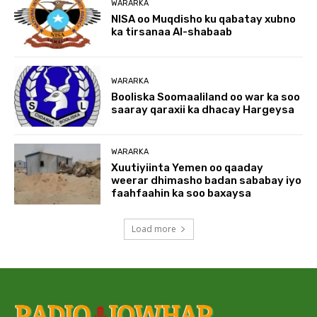
WARARKA
NISA oo Muqdisho ku qabatay xubno
ka tirsanaa Al-shabaab
WARARKA
Booliska Soomaaliland oo war ka soo
saaray qaraxii ka dhacay Hargeysa
WARARKA
Xuutiyiinta Yemen oo qaaday
weerar dhimasho badan sababay iyo
faahfaahin ka soo baxaysa
Load more