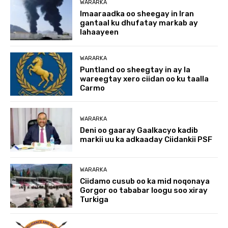
WARARKA
Imaaraadka oo sheegay in Iran
gantaal ku dhufatay markab ay
lahaayeen
WARARKA
Puntland oo sheegtay in ay la
wareegtay xero ciidan oo ku taalla
Carmo
WARARKA
Deni oo gaaray Gaalkacyo kadib
markii uu ka adkaaday Ciidankii PSF
WARARKA
Ciidamo cusub oo ka mid noqonaya
Gorgor oo tababar loogu soo xiray
Turkiga