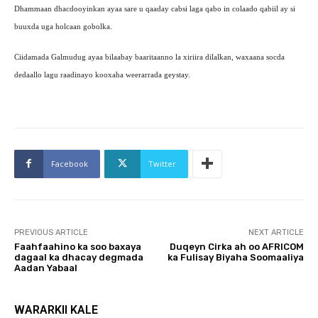
Dhammaan dhacdooyinkan ayaa sare u qaaday cabsi laga qabo in colaado qabiil ay si
buuxda uga holcaan gobolka.
Ciidamada Galmudug ayaa bilaabay baaritaanno la xiriira dilalkan, waxaana socda
dedaallo lagu raadinayo kooxaha weerarrada geystay.
Facebook
Twitter
PREVIOUS ARTICLE
NEXT ARTICLE
Faahfaahino ka soo baxaya
Duqeyn Cirka ah oo AFRICOM
dagaal ka dhacay degmada
ka Fulisay Biyaha Soomaaliya
Aadan Yabaal
WARARKII KALE