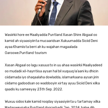
Wasiirkii hore ee Maaliyadda Puntland Xasan Shire Abgaal oo
kamid ah siyaasiyiinta mucaaridsan Xukuumadda Siciid Deni
ayaa Khamiista berri ah ku wajahan magaalada
Garoowe.Puntland tourism
Xasan Abgaal oo lagu xasuusto in uu ahaa wasiirkii Maaliyadeed
oo mudadii xil-hayntiisa aysan hal bil xuquuq la’aani ku dhicin
ciidamada iyo shaqaalaha dowladda, islamarkaana aysan jirin
ciidamo gadoodsan oo waddooyin xirtay ayuu Siciid Deni xilka
qaadis ku sameeyay 23th Sep. 2022.
Wuxuu sidoo kale kamid noqday siyaasiyiinta u tartamay xilka
Madaxweynaha Puntland doorashadii Jan. 2024, balse dib