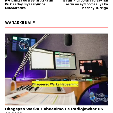
RW Xamza oo Weerar Afka ah
Wasiir Fiqi oo shaaciyay hal
Ku Qaaday Siyaasiyiinta
arrin oo ay Soomaaliya ka
Mucaaradka
heshay Turkiga
WARARKII KALE
Dhageyso Warka Habeenimo Ee Radiojowhar 05