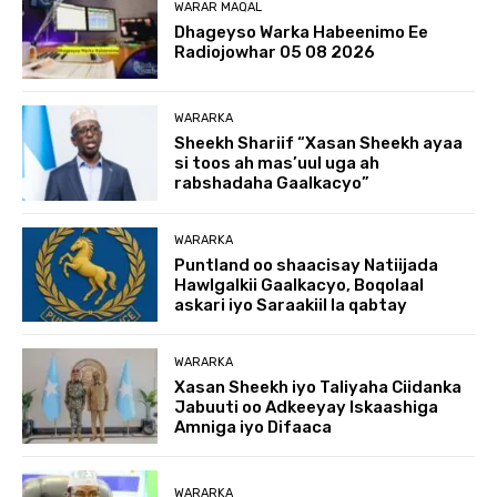
WARAR MAQAL
Dhageyso Warka Habeenimo Ee
Radiojowhar 05 08 2026
WARARKA
Sheekh Shariif “Xasan Sheekh ayaa
si toos ah mas’uul uga ah
rabshadaha Gaalkacyo”
WARARKA
Puntland oo shaacisay Natiijada
Hawlgalkii Gaalkacyo, Boqolaal
askari iyo Saraakiil la qabtay
WARARKA
Xasan Sheekh iyo Taliyaha Ciidanka
Jabuuti oo Adkeeyay Iskaashiga
Amniga iyo Difaaca
WARARKA