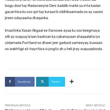
loogu doortay Madaxweyne Deni ,kaddib markii uu inta badan
gacantiisa ku soo qortay kuraastii xildhibaannada oo ay saxiixi
jireen odayaasha dhaqanka.
Imaatinka Xasan Abgaal ee Garoowe ayaa ku soo beegmaya
xilli ay xuquuq la’aan baahsan ka cabanayaan shaqaalaha iyo
ciidamada Puntland oo dhawr jeer gadood sameeyay, kuwaasi
oo wakhtigii xil-hayntiisa si joogto ah u heli jiray xuquuqdooda.
Facebook
Twitter
PREVIOUS ARTICLE
NEXT ARTICLE