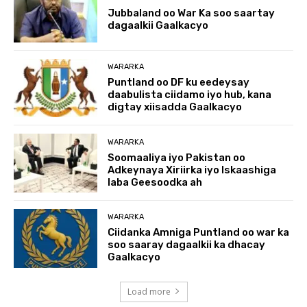
Jubbaland oo War Ka soo saartay
dagaalkii Gaalkacyo
WARARKA
Puntland oo DF ku eedeysay
daabulista ciidamo iyo hub, kana
digtay xiisadda Gaalkacyo
WARARKA
Soomaaliya iyo Pakistan oo
Adkeynaya Xiriirka iyo Iskaashiga
laba Geesoodka ah
WARARKA
Ciidanka Amniga Puntland oo war ka
soo saaray dagaalkii ka dhacay
Gaalkacyo
Load more