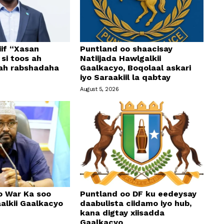
if “Xasan
Puntland oo shaacisay
si toos ah
Natiijada Hawlgalkii
 ah rabshadaha
Gaalkacyo, Boqolaal askari
iyo Saraakiil la qabtay
August 5, 2026
o War Ka soo
Puntland oo DF ku eedeysay
alkii Gaalkacyo
daabulista ciidamo iyo hub,
kana digtay xiisadda
Gaalkacyo