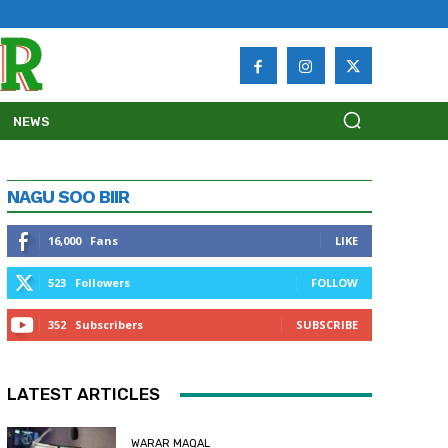
NEWS
NAGU SOO BIIR
16,000
Fans
LIKE
523
Followers
FOLLOW
352
Subscribers
SUBSCRIBE
LATEST ARTICLES
WARAR MAQAL