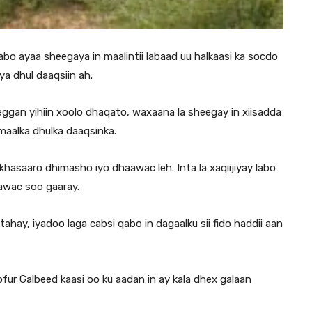
o ayaa sheegaya in maalintii labaad uu halkaasi ka socdo
a dhul daaqsiin ah.
ggan yihiin xoolo dhaqato, waxaana la sheegay in xiisadda
cmaalka dhulka daaqsinka.
khasaaro dhimasho iyo dhaawac leh. Inta la xaqiijiyay labo
aawac soo gaaray.
tahay, iyadoo laga cabsi qabo in dagaalku sii fido haddii aan
fur Galbeed kaasi oo ku aadan in ay kala dhex galaan