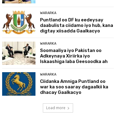
WARARKA
Puntland oo DF ku eedeysay
daabulista ciidamo iyo hub, kana
digtay xiisadda Gaalkacyo
WARARKA
Soomaaliya iyo Pakistan oo
Adkeynaya Xiriirka iyo
Iskaashiga laba Geesoodka ah
WARARKA
Ciidanka Amniga Puntland oo
war ka soo saaray dagaalkii ka
dhacay Gaalkacyo
Load more