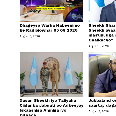
Dhageyso Warka Habeenimo
Sheekh Shari
Ee Radiojowhar 05 08 2026
Sheekh ayaa 
mas’uul uga
August 5, 2026
Gaalkacyo”
August 5, 2026
Xasan Sheekh iyo Taliyaha
Jubbaland o
Ciidanka Jabuuti oo Adkeeyay
saartay daga
Iskaashiga Amniga iyo
August 5, 2026
Difaaca