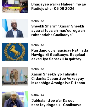
Dhageyso Warka Habeenimo Ee
Radiojowhar 05 08 2026
WARARKA
Sheekh Shariif “Xasan Sheekh
ayaa si toos ah mas’uul uga ah
rabshadaha Gaalkacyo”
WARARKA
Puntland oo shaacisay Natiijada
Hawlgalkii Gaalkacyo, Boqolaal
askari iyo Saraakiil la qabtay
WARARKA
Xasan Sheekh iyo Taliyaha
Ciidanka Jabuuti oo Adkeeyay
Iskaashiga Amniga iyo Difaaca
WARARKA
Jubbaland oo War Ka soo
saartay dagaalkii Gaalkacyo