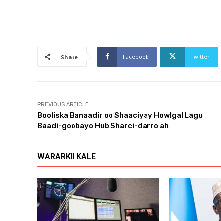
Facebook
Twitter
Share
PREVIOUS ARTICLE
Booliska Banaadir oo Shaaciyay Howlgal Lagu
Baadi-goobayo Hub Sharci-darro ah
WARARKII KALE