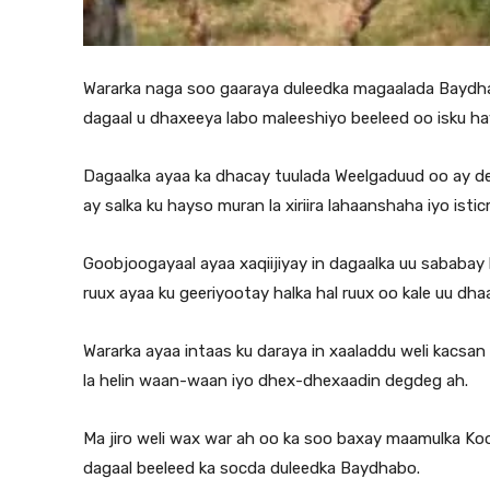
Wararka naga soo gaaraya duleedka magaalada Baydhab
dagaal u dhaxeeya labo maleeshiyo beeleed oo isku hay
Dagaalka ayaa ka dhacay tuulada Weelgaduud oo ay de
ay salka ku hayso muran la xiriira lahaanshaha iyo isti
Goobjoogayaal ayaa xaqiijiyay in dagaalka uu sababay 
ruux ayaa ku geeriyootay halka hal ruux oo kale uu dh
Wararka ayaa intaas ku daraya in xaaladdu weli kacsan 
la helin waan-waan iyo dhex-dhexaadin degdeg ah.
Ma jiro weli wax war ah oo ka soo baxay maamulka Koo
dagaal beeleed ka socda duleedka Baydhabo.