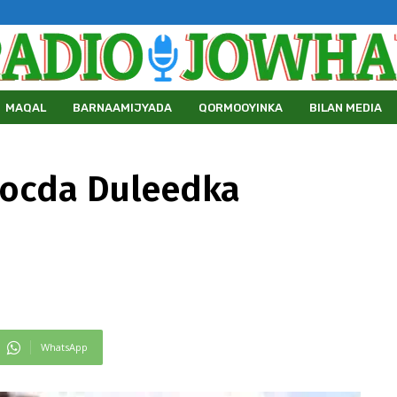
MAQAL
BARNAAMIJYADA
QORMOOYINKA
BILAN MEDIA
Socda Duleedka
WhatsApp