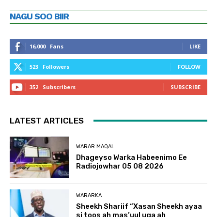
NAGU SOO BIIR
16,000
Fans
LIKE
523
Followers
FOLLOW
352
Subscribers
SUBSCRIBE
LATEST ARTICLES
WARAR MAQAL
Dhageyso Warka Habeenimo Ee
Radiojowhar 05 08 2026
WARARKA
Sheekh Shariif “Xasan Sheekh ayaa
si toos ah mas’uul uga ah