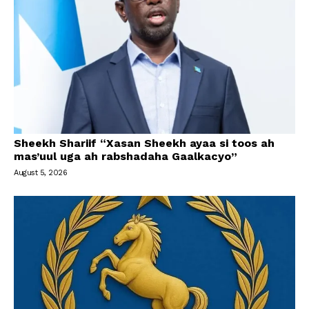
Sheekh Shariif “Xasan Sheekh ayaa si toos ah
mas’uul uga ah rabshadaha Gaalkacyo”
August 5, 2026