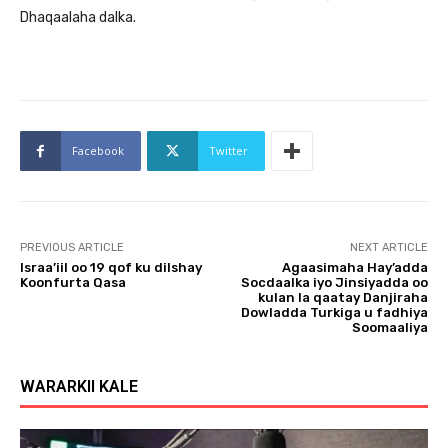
Dhaqaalaha dalka.
Facebook
Twitter
PREVIOUS ARTICLE
NEXT ARTICLE
Israa’iil oo 19 qof ku dilshay
Agaasimaha Hay’adda
Koonfurta Qasa
Socdaalka iyo Jinsiyadda oo
kulan la qaatay Danjiraha
Dowladda Turkiga u fadhiya
Soomaaliya
WARARKII KALE