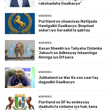
rabshadaha Gaalkacyo”
WARARKA
Puntland oo shaacisay Natiijada
Hawlgalkii Gaalkacyo, Boqolaal
askari iyo Saraakiil la qabtay
WARARKA
Xasan Sheekh iyo Taliyaha Ciidanka
Jabuuti oo Adkeeyay Iskaashiga
Amniga iyo Difaaca
WARARKA
Jubbaland oo War Ka soo saartay
dagaalkii Gaalkacyo
WARARKA
Puntland oo DF ku eedeysay
daabulista ciidamo iyo hub, kana