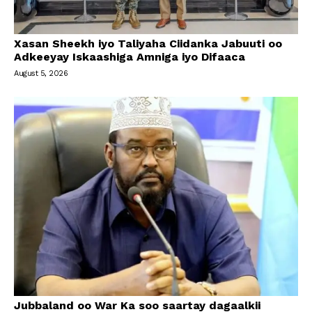
Xasan Sheekh iyo Taliyaha Ciidanka Jabuuti oo
Adkeeyay Iskaashiga Amniga iyo Difaaca
August 5, 2026
Jubbaland oo War Ka soo saartay dagaalkii