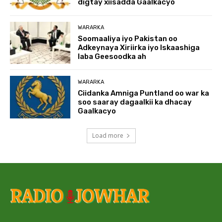
digtay xiisadda Gaalkacyo
WARARKA
Soomaaliya iyo Pakistan oo
Adkeynaya Xiriirka iyo Iskaashiga
laba Geesoodka ah
WARARKA
Ciidanka Amniga Puntland oo war ka
soo saaray dagaalkii ka dhacay
Gaalkacyo
Load more