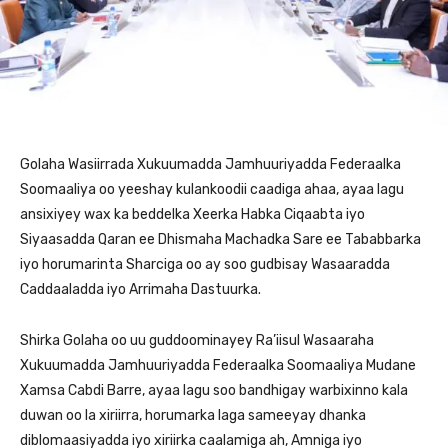
Golaha Wasiirrada Xukuumadda Jamhuuriyadda Federaalka
Soomaaliya oo yeeshay kulankoodii caadiga ahaa, ayaa lagu
ansixiyey wax ka beddelka Xeerka Habka Ciqaabta iyo
Siyaasadda Qaran ee Dhismaha Machadka Sare ee Tababbarka
iyo horumarinta Sharciga oo ay soo gudbisay Wasaaradda
Caddaaladda iyo Arrimaha Dastuurka.
Shirka Golaha oo uu guddoominayey Ra’iisul Wasaaraha
Xukuumadda Jamhuuriyadda Federaalka Soomaaliya Mudane
Xamsa Cabdi Barre, ayaa lagu soo bandhigay warbixinno kala
duwan oo la xiriirra, horumarka laga sameeyay dhanka
diblomaasiyadda iyo xiriirka caalamiga ah, Amniga iyo