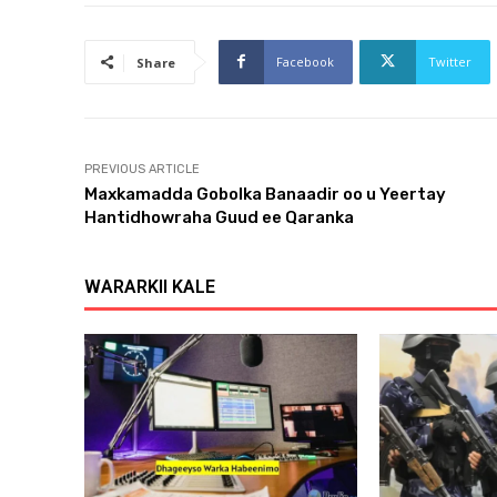
Facebook
Twitter
Share
PREVIOUS ARTICLE
Maxkamadda Gobolka Banaadir oo u Yeertay
Hantidhowraha Guud ee Qaranka
WARARKII KALE