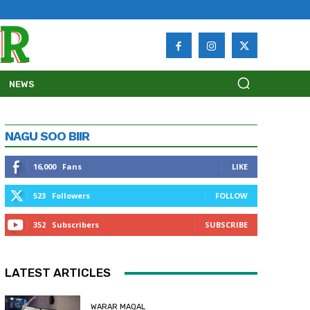
NEWS
NAGU SOO BIIR
16,000
Fans
LIKE
523
Followers
FOLLOW
352
Subscribers
SUBSCRIBE
LATEST ARTICLES
WARAR MAQAL