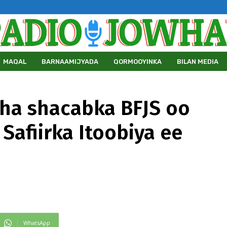
MAQAL
BARNAAMIJYADA
QORMOOYINKA
BILAN MEDIA
ha shacabka BFJS oo
Safiirka Itoobiya ee
WhatsApp