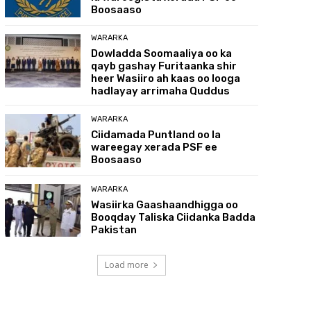
Boosaaso
WARARKA
Dowladda Soomaaliya oo ka
qayb gashay Furitaanka shir
heer Wasiiro ah kaas oo looga
hadlayay arrimaha Quddus
WARARKA
Ciidamada Puntland oo la
wareegay xerada PSF ee
Boosaaso
WARARKA
Wasiirka Gaashaandhigga oo
Booqday Taliska Ciidanka Badda
Pakistan
Load more