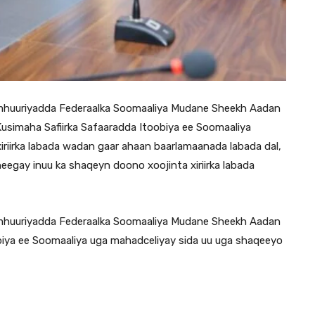
huuriyadda Federaalka Soomaaliya Mudane Sheekh Aadan
Kusimaha Safiirka Safaaradda Itoobiya ee Soomaaliya
iriirka labada wadan gaar ahaan baarlamaanada labada dal,
eegay inuu ka shaqeyn doono xoojinta xiriirka labada
huuriyadda Federaalka Soomaaliya Mudane Sheekh Aadan
biya ee Soomaaliya uga mahadceliyay sida uu uga shaqeeyo