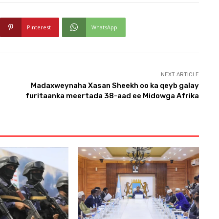
Pinterest
WhatsApp
NEXT ARTICLE
Madaxweynaha Xasan Sheekh oo ka qeyb galay
furitaanka meertada 38-aad ee Midowga Afrika