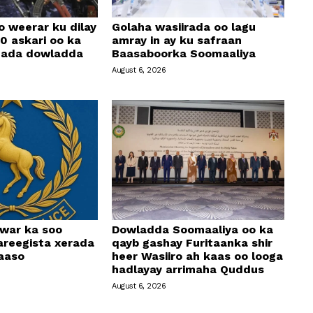
o weerar ku dilay
Golaha wasiirada oo lagu
0 askari oo ka
amray in ay ku safraan
amada dowladda
Baasaboorka Soomaaliya
August 6, 2026
 war ka soo
Dowladda Soomaaliya oo ka
areegista xerada
qayb gashay Furitaanka shir
aaso
heer Wasiiro ah kaas oo looga
hadlayay arrimaha Quddus
August 6, 2026