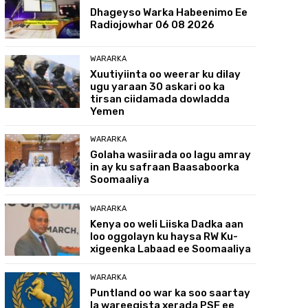
Dhageyso Warka Habeenimo Ee
Radiojowhar 06 08 2026
WARARKA
Xuutiyiinta oo weerar ku dilay
ugu yaraan 30 askari oo ka
tirsan ciidamada dowladda
Yemen
WARARKA
Golaha wasiirada oo lagu amray
in ay ku safraan Baasaboorka
Soomaaliya
WARARKA
Kenya oo weli Liiska Dadka aan
loo oggolayn ku haysa RW Ku-
xigeenka Labaad ee Soomaaliya
WARARKA
Puntland oo war ka soo saartay
la wareegista xerada PSF ee