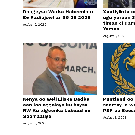
Dhageyso Warka Habeenimo
Xuutiyiinta o
Ee Radiojowhar 06 08 2026
ugu yaraan 3
tirsan ciid
August 6, 2026
Yemen
August 6, 2026
Kenya oo weli Liiska Dadka
Puntland oo
aan loo oggolayn ku haysa
saartay la w
RW Ku-xigeenka Labaad ee
PSF ee Boos
Soomaaliya
August 6, 2026
August 6, 2026