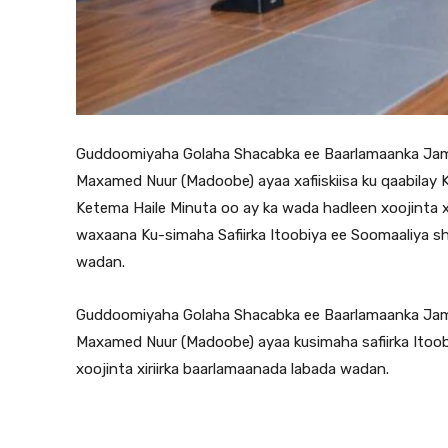
Guddoomiyaha Golaha Shacabka ee Baarlamaanka Jam
Maxamed Nuur (Madoobe) ayaa xafiiskiisa ku qaabilay 
Ketema Haile Minuta oo ay ka wada hadleen xoojinta x
waxaana Ku-simaha Safiirka Itoobiya ee Soomaaliya sh
wadan.
Guddoomiyaha Golaha Shacabka ee Baarlamaanka Jam
Maxamed Nuur (Madoobe) ayaa kusimaha safiirka Itoo
xoojinta xiriirka baarlamaanada labada wadan.