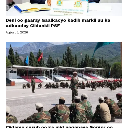
Deni oo gaaray Gaalkacyo kadib markii uu ka
adkaaday Ciidankii PSF
August 8, 2026
Ciidamo cusub oo ka mid noqonaya Gorgor oo