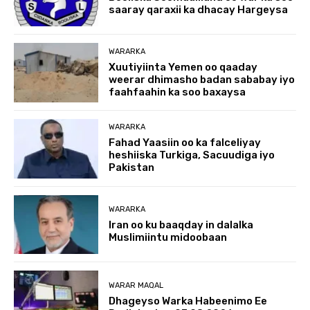
saaray qaraxii ka dhacay Hargeysa
WARARKA
Xuutiyiinta Yemen oo qaaday
weerar dhimasho badan sababay iyo
faahfaahin ka soo baxaysa
WARARKA
Fahad Yaasiin oo ka falceliyay
heshiiska Turkiga, Sacuudiga iyo
Pakistan
WARARKA
Iran oo ku baaqday in dalalka
Muslimiintu midoobaan
WARAR MAQAL
Dhageyso Warka Habeenimo Ee