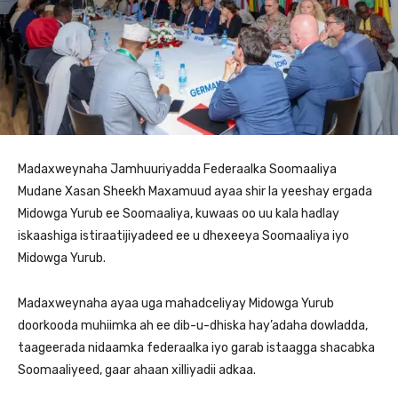
Madaxweynaha Jamhuuriyadda Federaalka Soomaaliya
Mudane Xasan Sheekh Maxamuud ayaa shir la yeeshay ergada
Midowga Yurub ee Soomaaliya, kuwaas oo uu kala hadlay
iskaashiga istiraatijiyadeed ee u dhexeeya Soomaaliya iyo
Midowga Yurub.
Madaxweynaha ayaa uga mahadceliyay Midowga Yurub
doorkooda muhiimka ah ee dib-u-dhiska hay’adaha dowladda,
taageerada nidaamka federaalka iyo garab istaagga shacabka
Soomaaliyeed, gaar ahaan xilliyadii adkaa.