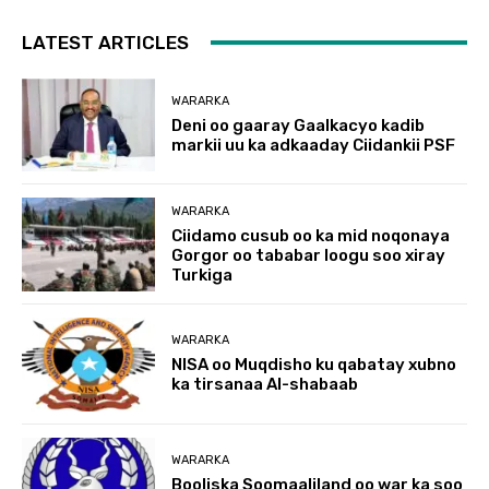
LATEST ARTICLES
WARARKA
Deni oo gaaray Gaalkacyo kadib
markii uu ka adkaaday Ciidankii PSF
WARARKA
Ciidamo cusub oo ka mid noqonaya
Gorgor oo tababar loogu soo xiray
Turkiga
WARARKA
NISA oo Muqdisho ku qabatay xubno
ka tirsanaa Al-shabaab
WARARKA
Booliska Soomaaliland oo war ka soo