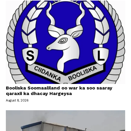
Booliska Soomaaliland oo war ka soo saaray
qaraxii ka dhacay Hargeysa
August 8, 2026