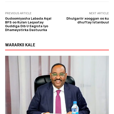
PREVIOUS ARTICLE
NEXT ARTICLE
Gudoomiyasha Labada Aqal
Dhulgariir xooggan oo ku
BFS oo Kulan Laqaatay
dhuftay Istanbuul
Guddiga Dib U Eegista Iyo
Dhameystirka Dastuurka
WARARKII KALE