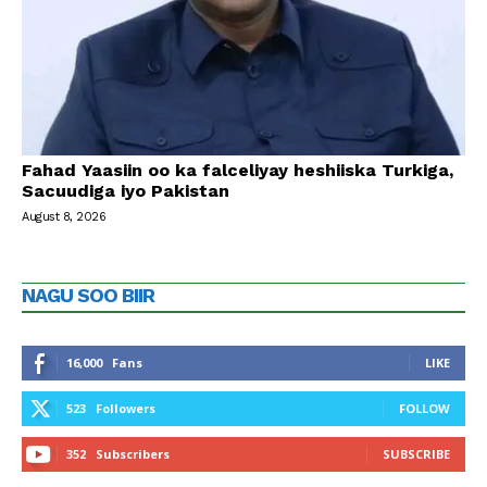
Fahad Yaasiin oo ka falceliyay heshiiska Turkiga,
Sacuudiga iyo Pakistan
August 8, 2026
NAGU SOO BIIR
16,000
Fans
LIKE
523
Followers
FOLLOW
352
Subscribers
SUBSCRIBE