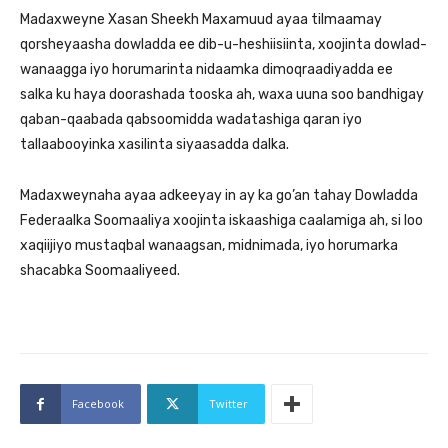
Madaxweyne Xasan Sheekh Maxamuud ayaa tilmaamay
qorsheyaasha dowladda ee dib-u-heshiisiinta, xoojinta dowlad-
wanaagga iyo horumarinta nidaamka dimoqraadiyadda ee
salka ku haya doorashada tooska ah, waxa uuna soo bandhigay
qaban-qaabada qabsoomidda wadatashiga qaran iyo
tallaabooyinka xasilinta siyaasadda dalka.
Madaxweynaha ayaa adkeeyay in ay ka go’an tahay Dowladda
Federaalka Soomaaliya xoojinta iskaashiga caalamiga ah, si loo
xaqiijiyo mustaqbal wanaagsan, midnimada, iyo horumarka
shacabka Soomaaliyeed.
Facebook
Twitter