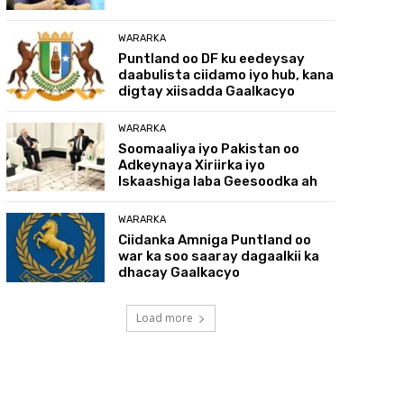
WARARKA
Puntland oo DF ku eedeysay
daabulista ciidamo iyo hub, kana
digtay xiisadda Gaalkacyo
WARARKA
Soomaaliya iyo Pakistan oo
Adkeynaya Xiriirka iyo
Iskaashiga laba Geesoodka ah
WARARKA
Ciidanka Amniga Puntland oo
war ka soo saaray dagaalkii ka
dhacay Gaalkacyo
Load more