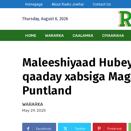
Homepage
About Radio Jowhar
Contact Us
Thursday, August 6, 2026
HOME
WARARKA
CAALAMKA
CIYAARAHA
Maleeshiyaad Hubey
qaaday xabsiga Mag
Puntland
WARARKA
May 29, 2025
Facebook
Twitter
Pinterest