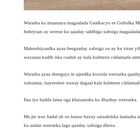
Wararka ka imaanaya magaalada Gaalkacyo ee Gobolka Mu
hubeysan ay weerar ku qaaday saldhiga xabsiga magaalada
Maleeshiyaadka ayaa beegsaday xabsiga oo ay ku xiran yi
waxaana kadib iska caabin ay kala kulmeen ciidamada am
Wararka ayaa sheegaya in ujeedka kooxda weerarka qaaday 
xukumay, hayeeshee waxay dagaal kala kulmeen ciidamadii 
Ilaa iyo hadda lama oga khasaaraha ka dhashay weerarka.
Ma jio wax hadal ah oo kasoo baxay saraakiisha laamaha 
ku aadan weerarka lagu qaaday xabsiga dhexe.