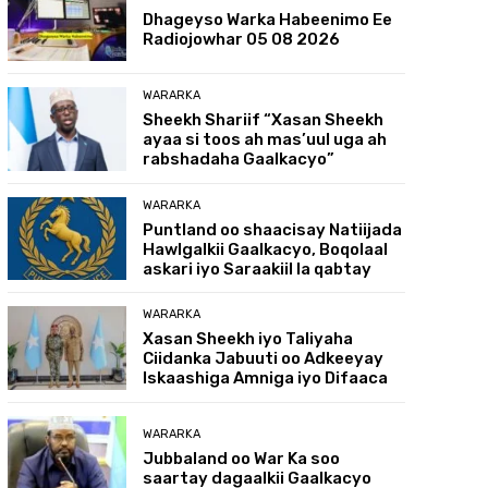
Dhageyso Warka Habeenimo Ee
Radiojowhar 05 08 2026
WARARKA
Sheekh Shariif “Xasan Sheekh
ayaa si toos ah mas’uul uga ah
rabshadaha Gaalkacyo”
WARARKA
Puntland oo shaacisay Natiijada
Hawlgalkii Gaalkacyo, Boqolaal
askari iyo Saraakiil la qabtay
WARARKA
Xasan Sheekh iyo Taliyaha
Ciidanka Jabuuti oo Adkeeyay
Iskaashiga Amniga iyo Difaaca
WARARKA
Jubbaland oo War Ka soo
saartay dagaalkii Gaalkacyo