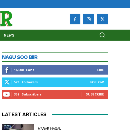
NEWS
NAGU SOO BIIR
16,000
Fans
LIKE
523
Followers
FOLLOW
352
Subscribers
SUBSCRIBE
LATEST ARTICLES
WARAR MAQAL