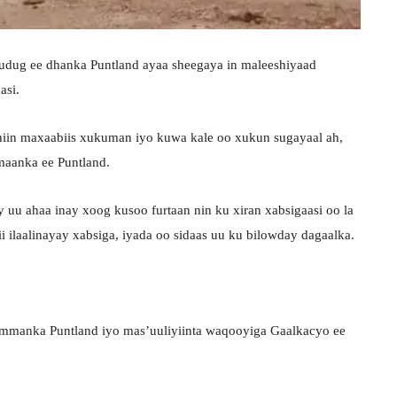
dug ee dhanka Puntland ayaa sheegaya in maleeshiyaad
asi.
hiin maxaabiis xukuman iyo kuwa kale oo xukun sugayaal ah,
maanka ee Puntland.
uu ahaa inay xoog kusoo furtaan nin ku xiran xabsigaasi oo la
ilaalinayay xabsiga, iyada oo sidaas uu ku bilowday dagaalka.
ammanka Puntland iyo mas’uuliyiinta waqooyiga Gaalkacyo ee