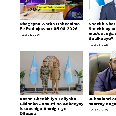
Dhageyso Warka Habeenimo
Sheekh Shari
Ee Radiojowhar 05 08 2026
Sheekh ayaa 
mas’uul uga
August 5, 2026
Gaalkacyo”
August 5, 2026
Xasan Sheekh iyo Taliyaha
Jubbaland o
Ciidanka Jabuuti oo Adkeeyay
saartay daga
Iskaashiga Amniga iyo
August 5, 2026
Difaaca