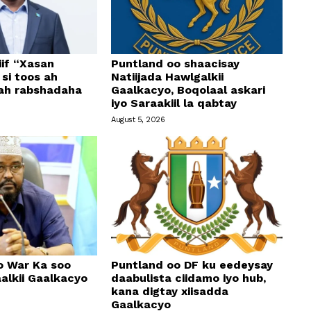
if “Xasan
Puntland oo shaacisay
si toos ah
Natiijada Hawlgalkii
 ah rabshadaha
Gaalkacyo, Boqolaal askari
iyo Saraakiil la qabtay
August 5, 2026
o War Ka soo
Puntland oo DF ku eedeysay
alkii Gaalkacyo
daabulista ciidamo iyo hub,
kana digtay xiisadda
Gaalkacyo