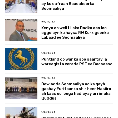
ay ku safraan Baasaboorka
Soomaaliya
WARARKA
Kenya oo weli Liiska Dadka aan loo
oggolayn ku haysa RW Ku-xigeenka
Labaad ee Soomaaliya
WARARKA
Puntland oo war ka soo saartay la
wareegista xerada PSF ee Boosaaso
WARARKA
Dowladda Soomaaliya oo ka qayb
gashay Furitaanka shir heer Wasiiro
ah kaas oo looga hadlayay arrimaha
Quddus
WARARKA