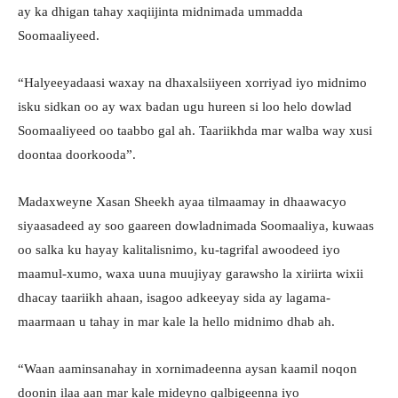
ay ka dhigan tahay xaqiijinta midnimada ummadda
Soomaaliyeed.
“Halyeeyadaasi waxay na dhaxalsiiyeen xorriyad iyo midnimo
isku sidkan oo ay wax badan ugu hureen si loo helo dowlad
Soomaaliyeed oo taabbo gal ah. Taariikhda mar walba way xusi
doontaa doorkooda”.
Madaxweyne Xasan Sheekh ayaa tilmaamay in dhaawacyo
siyaasadeed ay soo gaareen dowladnimada Soomaaliya, kuwaas
oo salka ku hayay kalitalisnimo, ku-tagrifal awoodeed iyo
maamul-xumo, waxa uuna muujiyay garawsho la xiriirta wixii
dhacay taariikh ahaan, isagoo adkeeyay sida ay lagama-
maarmaan u tahay in mar kale la hello midnimo dhab ah.
“Waan aaminsanahay in xornimadeenna aysan kaamil noqon
doonin ilaa aan mar kale mideyno qalbigeenna iyo