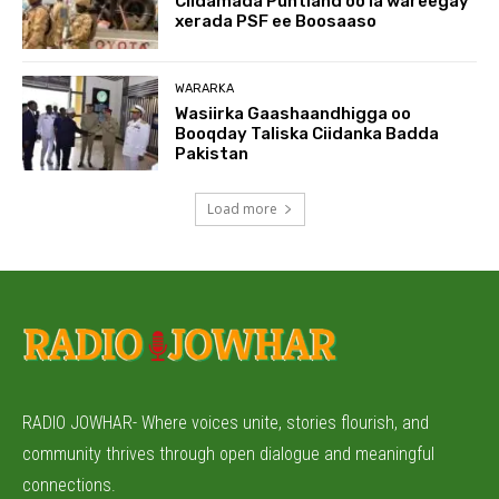
Ciidamada Puntland oo la wareegay
xerada PSF ee Boosaaso
WARARKA
Wasiirka Gaashaandhigga oo
Booqday Taliska Ciidanka Badda
Pakistan
Load more
RADIO JOWHAR- Where voices unite, stories flourish, and
community thrives through open dialogue and meaningful
connections.