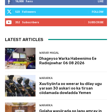
16,000
Fans
LIKE
523
Followers
FOLLOW
352
Subscribers
SUBSCRIBE
LATEST ARTICLES
WARAR MAQAL
Dhageyso Warka Habeenimo Ee
Radiojowhar 06 08 2026
WARARKA
Xuutiyiinta oo weerar ku dilay ugu
yaraan 30 askari oo ka tirsan
ciidamada dowladda Yemen
WARARKA
Golaha wasiirada oo lagu amray in