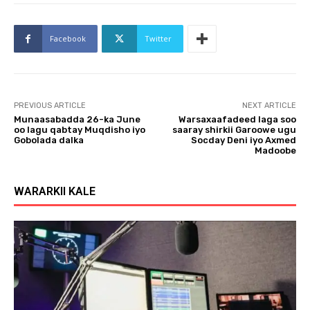
Facebook
Twitter
PREVIOUS ARTICLE
NEXT ARTICLE
Munaasabadda 26-ka June
Warsaxaafadeed laga soo
oo lagu qabtay Muqdisho iyo
saaray shirkii Garoowe ugu
Gobolada dalka
Socday Deni iyo Axmed
Madoobe
WARARKII KALE