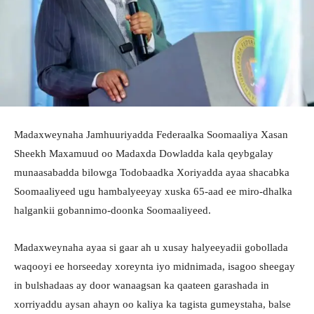
Madaxweynaha Jamhuuriyadda Federaalka Soomaaliya Xasan
Sheekh Maxamuud oo Madaxda Dowladda kala qeybgalay
munaasabadda bilowga Todobaadka Xoriyadda ayaa shacabka
Soomaaliyeed ugu hambalyeeyay xuska 65-aad ee miro-dhalka
halgankii gobannimo-doonka Soomaaliyeed.
Madaxweynaha ayaa si gaar ah u xusay halyeeyadii gobollada
waqooyi ee horseeday xoreynta iyo midnimada, isagoo sheegay
in bulshadaas ay door wanaagsan ka qaateen garashada in
xorriyaddu aysan ahayn oo kaliya ka tagista gumeystaha, balse