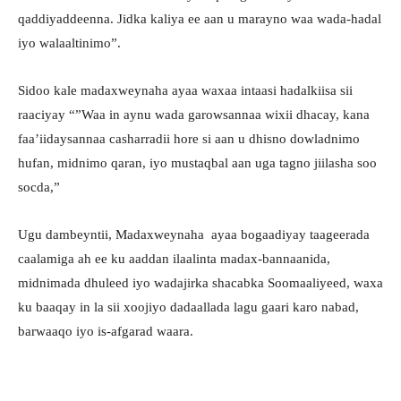
qaddiyaddeenna. Jidka kaliya ee aan u marayno waa wada-hadal
iyo walaaltinimo”.
Sidoo kale madaxweynaha ayaa waxaa intaasi hadalkiisa sii
raaciyay “”Waa in aynu wada garowsannaa wixii dhacay, kana
faa’iidaysannaa casharradii hore si aan u dhisno dowladnimo
hufan, midnimo qaran, iyo mustaqbal aan uga tagno jiilasha soo
socda,”
Ugu dambeyntii, Madaxweynaha ayaa bogaadiyay taageerada
caalamiga ah ee ku aaddan ilaalinta madax-bannaanida,
midnimada dhuleed iyo wadajirka shacabka Soomaaliyeed, waxa
ku baaqay in la sii xoojiyo dadaallada lagu gaari karo nabad,
barwaaqo iyo is-afgarad waara.