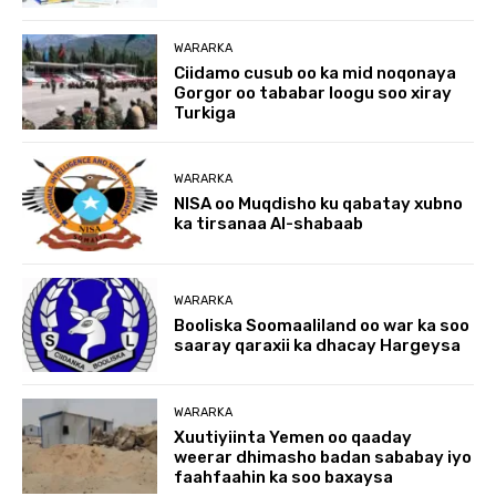
WARARKA
Ciidamo cusub oo ka mid noqonaya
Gorgor oo tababar loogu soo xiray
Turkiga
WARARKA
NISA oo Muqdisho ku qabatay xubno
ka tirsanaa Al-shabaab
WARARKA
Booliska Soomaaliland oo war ka soo
saaray qaraxii ka dhacay Hargeysa
WARARKA
Xuutiyiinta Yemen oo qaaday
weerar dhimasho badan sababay iyo
faahfaahin ka soo baxaysa