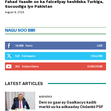
Fahad Yaasiin oo ka falceliyay heshiiska Turkiga,
Sacuudiga iyo Pakistan
August 8, 2026
NAGU SOO BIIR
16,000
Fans
LIKE
523
Followers
FOLLOW
352
Subscribers
SUBSCRIBE
LATEST ARTICLES
WARARKA
Deni oo gaaray Gaalkacyo kadib
markii uu ka adkaaday Ciidankii PSF