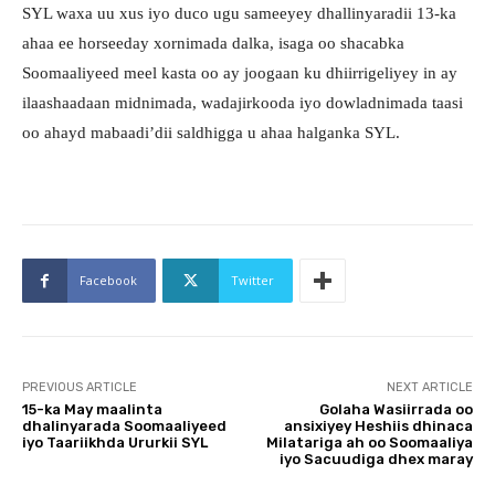
SYL waxa uu xus iyo duco ugu sameeyey dhallinyaradii 13-ka
ahaa ee horseeday xornimada dalka, isaga oo shacabka
Soomaaliyeed meel kasta oo ay joogaan ku dhiirrigeliyey in ay
ilaashaadaan midnimada, wadajirkooda iyo dowladnimada taasi
oo ahayd mabaadi’dii saldhigga u ahaa halganka SYL.
Facebook
Twitter
PREVIOUS ARTICLE
NEXT ARTICLE
15-ka May maalinta
Golaha Wasiirrada oo
dhalinyarada Soomaaliyeed
ansixiyey Heshiis dhinaca
iyo Taariikhda Ururkii SYL
Milatariga ah oo Soomaaliya
iyo Sacuudiga dhex maray