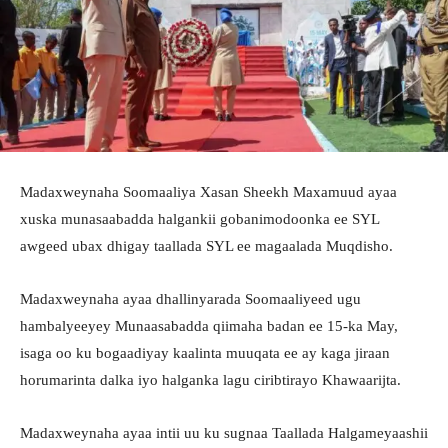
Madaxweynaha Soomaaliya Xasan Sheekh Maxamuud ayaa
xuska munasaabadda halgankii gobanimodoonka ee SYL
awgeed ubax dhigay taallada SYL ee magaalada Muqdisho.
Madaxweynaha ayaa dhallinyarada Soomaaliyeed ugu
hambalyeeyey Munaasabadda qiimaha badan ee 15-ka May,
isaga oo ku bogaadiyay kaalinta muuqata ee ay kaga jiraan
horumarinta dalka iyo halganka lagu ciribtirayo Khawaarijta.
Madaxweynaha ayaa intii uu ku sugnaa Taallada Halgameyaashii