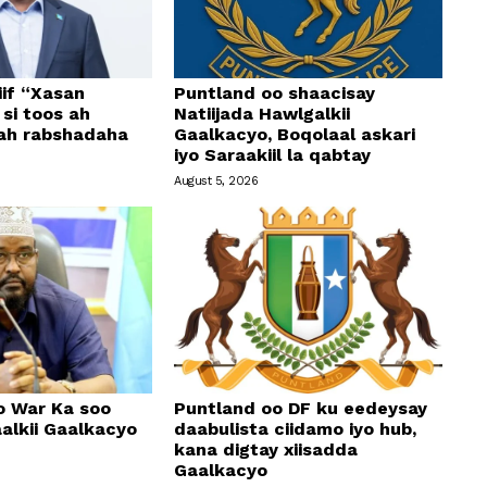
if “Xasan
Puntland oo shaacisay
si toos ah
Natiijada Hawlgalkii
 ah rabshadaha
Gaalkacyo, Boqolaal askari
iyo Saraakiil la qabtay
August 5, 2026
o War Ka soo
Puntland oo DF ku eedeysay
alkii Gaalkacyo
daabulista ciidamo iyo hub,
kana digtay xiisadda
Gaalkacyo