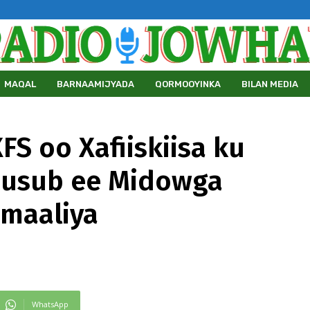
MAQAL
BARNAAMIJYADA
QORMOOYINKA
BILAN MEDIA
FS oo Xafiiskiisa ku
 cusub ee Midowga
omaaliya
WhatsApp