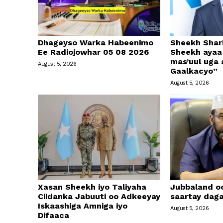
Dhageyso Warka Habeenimo
Sheekh Shari
Ee Radiojowhar 05 08 2026
Sheekh ayaa 
mas’uul uga
August 5, 2026
Gaalkacyo”
August 5, 2026
Xasan Sheekh iyo Taliyaha
Jubbaland o
Ciidanka Jabuuti oo Adkeeyay
saartay daga
Iskaashiga Amniga iyo
August 5, 2026
Difaaca