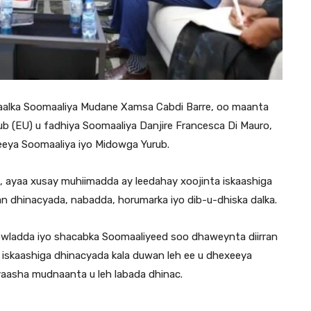
aalka Soomaaliya Mudane Xamsa Cabdi Barre, oo maanta
rub (EU) u fadhiya Soomaaliya Danjire Francesca Di Mauro,
xeeya Soomaaliya iyo Midowga Yurub.
, ayaa xusay muhiimadda ay leedahay xoojinta iskaashiga
n dhinacyada, nabadda, horumarka iyo dib-u-dhiska dalka.
owladda iyo shacabka Soomaaliyeed soo dhaweynta diirran
to iskaashiga dhinacyada kala duwan leh ee u dhexeeya
eyaasha mudnaanta u leh labada dhinac.