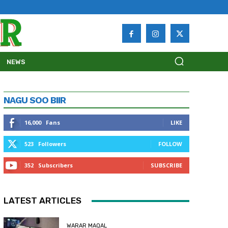
NEWS
NAGU SOO BIIR
16,000
Fans
LIKE
523
Followers
FOLLOW
352
Subscribers
SUBSCRIBE
LATEST ARTICLES
WARAR MAQAL