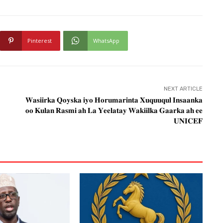
Pinterest
WhatsApp
NEXT ARTICLE
𝐖𝐚𝐬𝐢𝐢𝐫𝐤𝐚 𝐐𝐨𝐲𝐬𝐤𝐚 𝐢𝐲𝐨 𝐇𝐨𝐫𝐮𝐦𝐚𝐫𝐢𝐧𝐭𝐚 𝐗𝐮𝐪𝐮𝐮𝐪𝐮𝐥 𝐈𝐧𝐬𝐚𝐚𝐧𝐤𝐚
𝐨𝐨 𝐊𝐮𝐥𝐚𝐧 𝐑𝐚𝐬𝐦𝐢 𝐚𝐡 𝐋𝐚 𝐘𝐞𝐞𝐥𝐚𝐭𝐚𝐲 𝐖𝐚𝐤𝐢𝐢𝐥𝐤𝐚 𝐆𝐚𝐚𝐫𝐤𝐚 𝐚𝐡 𝐞𝐞
𝐔𝐍𝐈𝐂𝐄𝐅