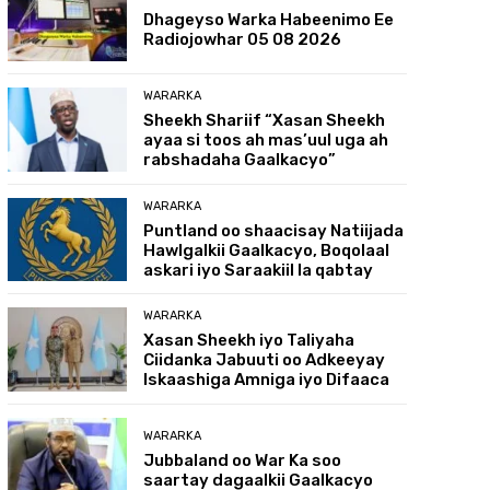
Dhageyso Warka Habeenimo Ee
Radiojowhar 05 08 2026
WARARKA
Sheekh Shariif “Xasan Sheekh
ayaa si toos ah mas’uul uga ah
rabshadaha Gaalkacyo”
WARARKA
Puntland oo shaacisay Natiijada
Hawlgalkii Gaalkacyo, Boqolaal
askari iyo Saraakiil la qabtay
WARARKA
Xasan Sheekh iyo Taliyaha
Ciidanka Jabuuti oo Adkeeyay
Iskaashiga Amniga iyo Difaaca
WARARKA
Jubbaland oo War Ka soo
saartay dagaalkii Gaalkacyo