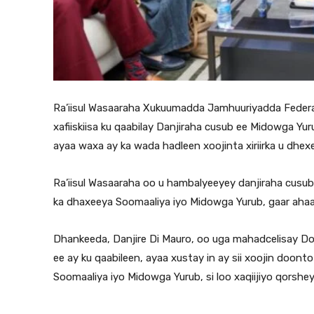
Ra’iisul Wasaaraha Xukuumadda Jamhuuriyadda Feder
xafiiskiisa ku qaabilay Danjiraha cusub ee Midowga Yu
ayaa waxa ay ka wada hadleen xoojinta xiriirka u dhe
Ra’iisul Wasaaraha oo u hambalyeeyey danjiraha cusub
ka dhaxeeya Soomaaliya iyo Midowga Yurub, gaar ahaa
Dhankeeda, Danjire Di Mauro, oo uga mahadcelisay D
ee ay ku qaabileen, ayaa xustay in ay sii xoojin doon
Soomaaliya iyo Midowga Yurub, si loo xaqiijiyo qorsh