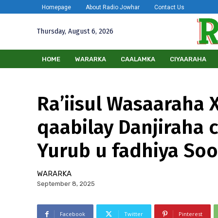
Homepage
About Radio Jowhar
Contact Us
Thursday, August 6, 2026
HOME
WARARKA
CAALAMKA
CIYAARAHA
Ra’iisul Wasaaraha X
qaabilay Danjiraha
Yurub u fadhiya So
WARARKA
September 8, 2025
Facebook
Twitter
Pinterest