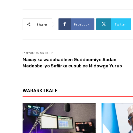
Facebook
Twitter
Share
PREVIOUS ARTICLE
Maxay ka wadahadleen Guddoomiye Aadan
Madoobe iyo Safiirka cusub ee Midowga Yurub
WARARKII KALE