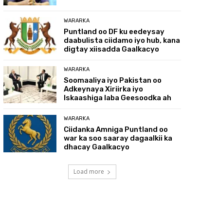
WARARKA
Puntland oo DF ku eedeysay
daabulista ciidamo iyo hub, kana
digtay xiisadda Gaalkacyo
WARARKA
Soomaaliya iyo Pakistan oo
Adkeynaya Xiriirka iyo
Iskaashiga laba Geesoodka ah
WARARKA
Ciidanka Amniga Puntland oo
war ka soo saaray dagaalkii ka
dhacay Gaalkacyo
Load more