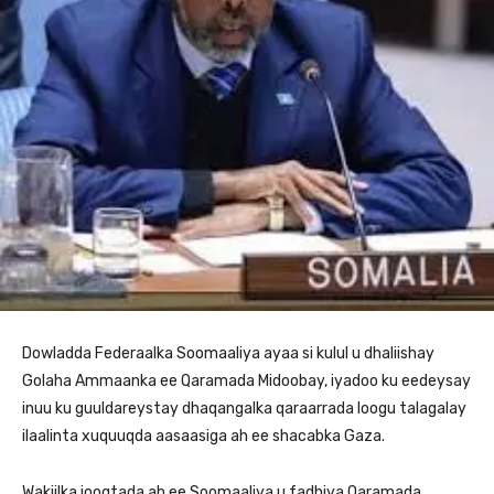
Dowladda Federaalka Soomaaliya ayaa si kulul u dhaliishay
Golaha Ammaanka ee Qaramada Midoobay, iyadoo ku eedeysay
inuu ku guuldareystay dhaqangalka qaraarrada loogu talagalay
ilaalinta xuquuqda aasaasiga ah ee shacabka Gaza.
Wakiilka joogtada ah ee Soomaaliya u fadhiya Qaramada