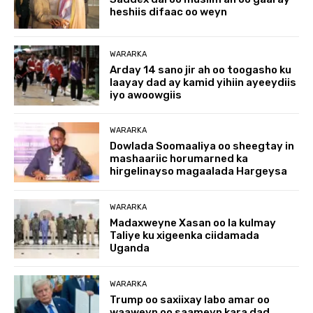
heshiis difaac oo weyn
WARARKA
Arday 14 sano jir ah oo toogasho ku
laayay dad ay kamid yihiin ayeeydiis
iyo awoowgiis
WARARKA
Dowlada Soomaaliya oo sheegtay in
mashaariic horumarned ka
hirgelinayso magaalada Hargeysa
WARARKA
Madaxweyne Xasan oo la kulmay
Taliye ku xigeenka ciidamada
Uganda
WARARKA
Trump oo saxiixay labo amar oo
waaweyn oo saameyn kara dad