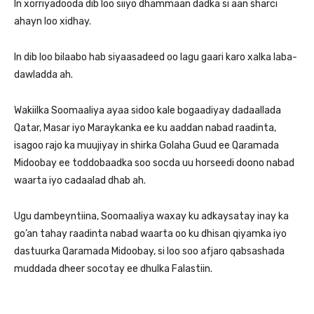
In xorriyadooda dib loo siiyo dhammaan dadka si aan sharci
ahayn loo xidhay.
In dib loo bilaabo hab siyaasadeed oo lagu gaari karo xalka laba-
dawladda ah.
Wakiilka Soomaaliya ayaa sidoo kale bogaadiyay dadaallada
Qatar, Masar iyo Maraykanka ee ku aaddan nabad raadinta,
isagoo rajo ka muujiyay in shirka Golaha Guud ee Qaramada
Midoobay ee toddobaadka soo socda uu horseedi doono nabad
waarta iyo cadaalad dhab ah.
Ugu dambeyntiina, Soomaaliya waxay ku adkaysatay inay ka
go’an tahay raadinta nabad waarta oo ku dhisan qiyamka iyo
dastuurka Qaramada Midoobay, si loo soo afjaro qabsashada
muddada dheer socotay ee dhulka Falastiin.