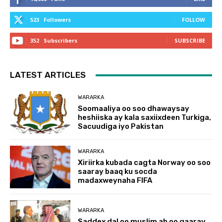
523
Followers
FOLLOW
352
Subscribers
SUBSCRIBE
LATEST ARTICLES
WARARKA
Soomaaliya oo soo dhawaysay
heshiiska ay kala saxiixdeen Turkiga,
Sacuudiga iyo Pakistan
WARARKA
Xiriirka kubada cagta Norway oo soo
saaray baaq ku socda
madaxweynaha FIFA
WARARKA
Saddex dal oo muslim ah oo gaaray