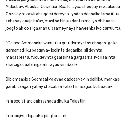
Midoobay, Abuukar Cusmaan Baalle, ayaa sheegay in xaaladda
Gaza ay si xawli ah uga sii dareyso, iyadoo dagaalka Israa’iil uu
sababay gaajo ba’an, masiibo bini’aadantinimo iyo dhibaato
joogto ah oo si gaar ah u saameynaya haweenka iyo carruurta.
“Golaha Ammaanka wuxuu ku guul darreystay dhaqan-galka
qaraarradii ku baaqayay joojinta dagaalka, sii deynta
maxaabiista, fududeynta gaarsiinta gargaarka, iyo ilaalinta
sharciga caalamiga ah,” ayuu yiri Baalle.
Diblomaasiga Soomaaliya ayaa caddeeyay in dalkiisu mar kale
garab taagan yahay shacabka Falastiin, isagoo ku baaqay:
In la soo afjaro qabsashada dhulka Falastiin.
In la joojiyo dagaalka joogtada ah.