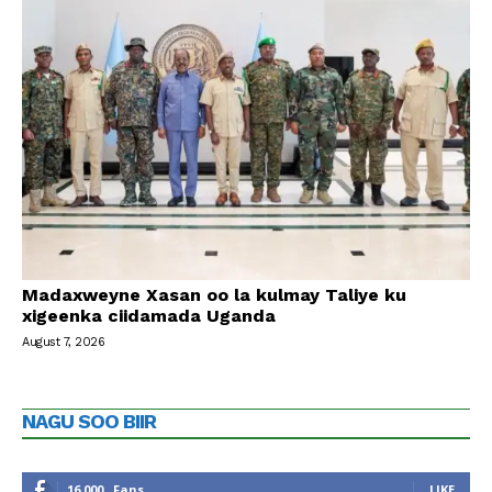
Madaxweyne Xasan oo la kulmay Taliye ku
xigeenka ciidamada Uganda
August 7, 2026
NAGU SOO BIIR
16,000
Fans
LIKE