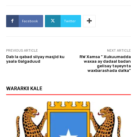
Facebook
Twitter
PREVIOUS ARTICLE
NEXT ARTICLE
Dab la qabad siiyay masjid ku
RW Xamsa ” Xukuumadda
yaala Galgaduud
waxaa ay dadaal badan
gelisay tayeynta
waxbarashada dalka”
WARARKII KALE