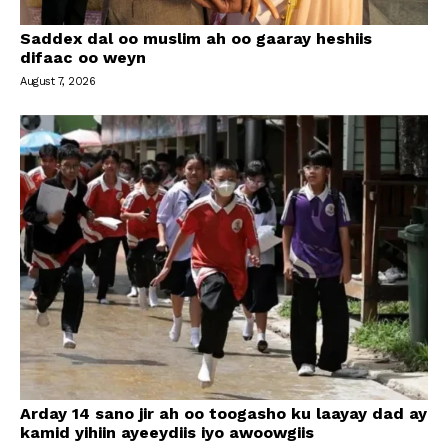
Saddex dal oo muslim ah oo gaaray heshiis
difaac oo weyn
August 7, 2026
Arday 14 sano jir ah oo toogasho ku laayay dad ay
kamid yihiin ayeeydiis iyo awoowgiis