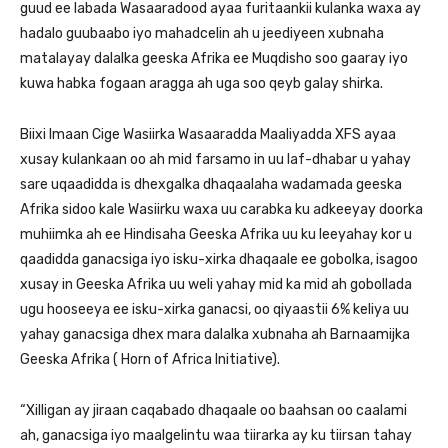
guud ee labada Wasaaradood ayaa furitaankii kulanka waxa ay
hadalo guubaabo iyo mahadcelin ah u jeediyeen xubnaha
matalayay dalalka geeska Afrika ee Muqdisho soo gaaray iyo
kuwa habka fogaan aragga ah uga soo qeyb galay shirka.
Biixi Imaan Cige Wasiirka Wasaaradda Maaliyadda XFS ayaa
xusay kulankaan oo ah mid farsamo in uu laf-dhabar u yahay
sare uqaadidda is dhexgalka dhaqaalaha wadamada geeska
Afrika sidoo kale Wasiirku waxa uu carabka ku adkeeyay doorka
muhiimka ah ee Hindisaha Geeska Afrika uu ku leeyahay kor u
qaadidda ganacsiga iyo isku-xirka dhaqaale ee gobolka, isagoo
xusay in Geeska Afrika uu weli yahay mid ka mid ah gobollada
ugu hooseeya ee isku-xirka ganacsi, oo qiyaastii 6% keliya uu
yahay ganacsiga dhex mara dalalka xubnaha ah Barnaamijka
Geeska Afrika ( Horn of Africa Initiative).
“Xilligan ay jiraan caqabado dhaqaale oo baahsan oo caalami
ah, ganacsiga iyo maalgelintu waa tiirarka ay ku tiirsan tahay