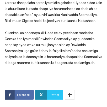
kororka dhaqaalaha qaran iyo midka goboleed, iyadoo sidoo kale
la abuuri karo fursado shaqo iyo horumarineed oo dhab ah oo
shacabka anfaca,” ayuu yiri Wasiirka Maaliyadda Soomaaliya,
Biixi Imaan Cige oo hadal ka jeediyay furitaanka Madashaan.
Kulankani oo noqonaya kii 1-aad ee ay yeeshaan madasha
Geeska tan iyo markii Dowladda Soomaaliya ay guddoonka
noqotay ayaa waxa uu muujinayaa sida ay Dowladda
Soomaaliya uga go’an tahay la falgalka hey’adaha caalamiga
ah iyada oo la doonayo in la horumariyo dhaqaalaha Soomaaliya
si looga maarmo ku tiirsanaanta taageerada caalamiga ah.
Facebook
Twitter