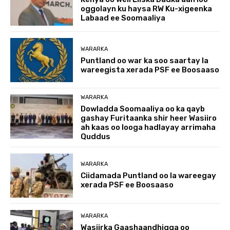
oggolayn ku haysa RW Ku-xigeenka
Labaad ee Soomaaliya
WARARKA
Puntland oo war ka soo saartay la
wareegista xerada PSF ee Boosaaso
WARARKA
Dowladda Soomaaliya oo ka qayb
gashay Furitaanka shir heer Wasiiro
ah kaas oo looga hadlayay arrimaha
Quddus
WARARKA
Ciidamada Puntland oo la wareegay
xerada PSF ee Boosaaso
WARARKA
Wasiirka Gaashaandhigga oo