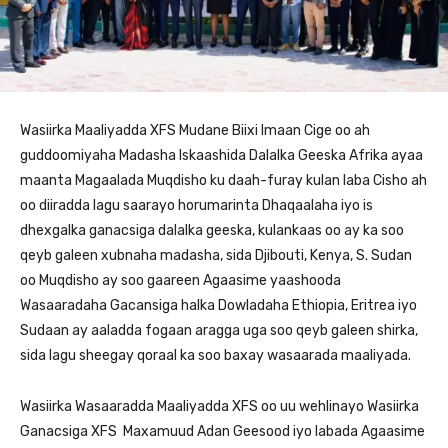
Wasiirka Maaliyadda XFS Mudane Biixi Imaan Cige oo ah
guddoomiyaha Madasha Iskaashida Dalalka Geeska Afrika ayaa
maanta Magaalada Muqdisho ku daah-furay kulan laba Cisho ah
oo diiradda lagu saarayo horumarinta Dhaqaalaha iyo is
dhexgalka ganacsiga dalalka geeska, kulankaas oo ay ka soo
qeyb galeen xubnaha madasha, sida Djibouti, Kenya, S. Sudan
oo Muqdisho ay soo gaareen Agaasime yaashooda
Wasaaradaha Gacansiga halka Dowladaha Ethiopia, Eritrea iyo
Sudaan ay aaladda fogaan aragga uga soo qeyb galeen shirka,
sida lagu sheegay qoraal ka soo baxay wasaarada maaliyada.
Wasiirka Wasaaradda Maaliyadda XFS oo uu wehlinayo Wasiirka
Ganacsiga XFS Maxamuud Adan Geesood iyo labada Agaasime