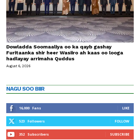
Dowladda Soomaaliya oo ka qayb gashay
Furitaanka shir heer Wasiiro ah kaas oo looga
hadlayay arrimaha Quddus
August 6, 2026
NAGU SOO BIIR
16,000
Fans
LIKE
523
Followers
FOLLOW
352
Subscribers
SUBSCRIBE