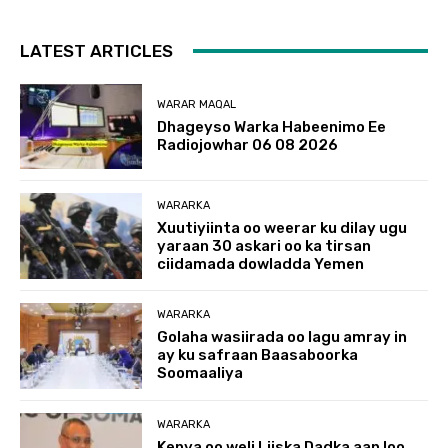
LATEST ARTICLES
WARAR MAQAL
Dhageyso Warka Habeenimo Ee
Radiojowhar 06 08 2026
WARARKA
Xuutiyiinta oo weerar ku dilay ugu
yaraan 30 askari oo ka tirsan
ciidamada dowladda Yemen
WARARKA
Golaha wasiirada oo lagu amray in
ay ku safraan Baasaboorka
Soomaaliya
WARARKA
Kenya oo weli Liiska Dadka aan loo