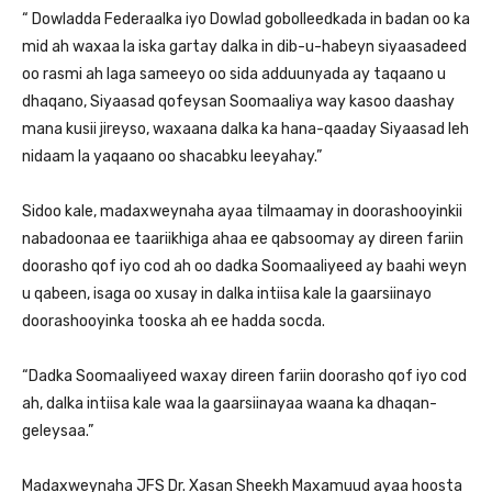
“ Dowladda Federaalka iyo Dowlad gobolleedkada in badan oo ka
mid ah waxaa la iska gartay dalka in dib-u-habeyn siyaasadeed
oo rasmi ah laga sameeyo oo sida adduunyada ay taqaano u
dhaqano, Siyaasad qofeysan Soomaaliya way kasoo daashay
mana kusii jireyso, waxaana dalka ka hana-qaaday Siyaasad leh
nidaam la yaqaano oo shacabku leeyahay.”
Sidoo kale, madaxweynaha ayaa tilmaamay in doorashooyinkii
nabadoonaa ee taariikhiga ahaa ee qabsoomay ay direen fariin
doorasho qof iyo cod ah oo dadka Soomaaliyeed ay baahi weyn
u qabeen, isaga oo xusay in dalka intiisa kale la gaarsiinayo
doorashooyinka tooska ah ee hadda socda.
“Dadka Soomaaliyeed waxay direen fariin doorasho qof iyo cod
ah, dalka intiisa kale waa la gaarsiinayaa waana ka dhaqan-
geleysaa.”
Madaxweynaha JFS Dr. Xasan Sheekh Maxamuud ayaa hoosta