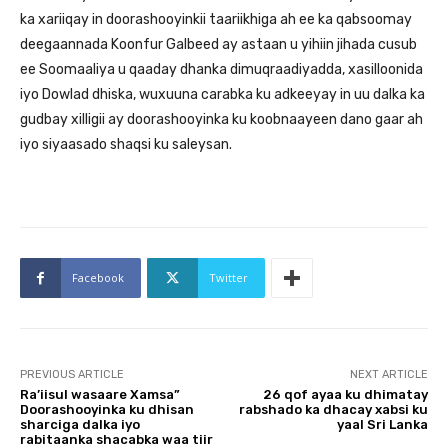
ka xariiqay in doorashooyinkii taariikhiga ah ee ka qabsoomay
deegaannada Koonfur Galbeed ay astaan u yihiin jihada cusub
ee Soomaaliya u qaaday dhanka dimuqraadiyadda, xasilloonida
iyo Dowlad dhiska, wuxuuna carabka ku adkeeyay in uu dalka ka
gudbay xilligii ay doorashooyinka ku koobnaayeen dano gaar ah
iyo siyaasado shaqsi ku saleysan.
Facebook
Twitter
PREVIOUS ARTICLE
NEXT ARTICLE
Ra’iisul wasaare Xamsa”
26 qof ayaa ku dhimatay
Doorashooyinka ku dhisan
rabshado ka dhacay xabsi ku
sharciga dalka iyo
yaal Sri Lanka
rabitaanka shacabka waa tiir