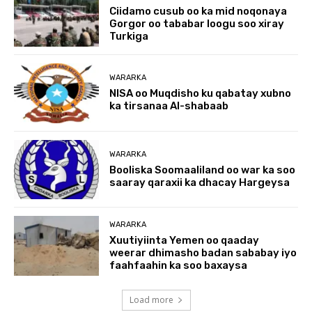
Ciidamo cusub oo ka mid noqonaya
Gorgor oo tababar loogu soo xiray
Turkiga
WARARKA
NISA oo Muqdisho ku qabatay xubno
ka tirsanaa Al-shabaab
WARARKA
Booliska Soomaaliland oo war ka soo
saaray qaraxii ka dhacay Hargeysa
WARARKA
Xuutiyiinta Yemen oo qaaday
weerar dhimasho badan sababay iyo
faahfaahin ka soo baxaysa
Load more