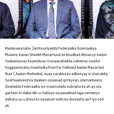
Madaxweynaha Jamhuuriyadda Federaalka Soomaaliya
Mudane Xasan Sheekh Maxamuud oo khudbad dhinacyo badan
taabaneysay ka jeediyay munaasabadda caleema-saarka
hoggaamiyaha maamulka Koonfur Galbeed Aadan Maxamed
Nuur ( Aadan Madoobe), ayaa carabka ku adkeeyay in shacabka
Soomaaliyeed ka daaleen siyaasad qofeysan, islamarkaana
Dowladda Federaalka iyo maamulada xubnaha ka ah ay isla
garteen in dalka dib-u-habeyn siyaasadeed laga sameeyo
dalkana uu u jiheysto siyaasad xisbi iyo doorasho qof iyo cod
ah.