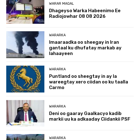
WARAR MAQAL
Dhageyso Warka Habeenimo Ee
Radiojowhar 08 08 2026
WARARKA
Imaaraadka oo sheegay in Iran
gantaal ku dhufatay markab ay
lahaayeen
WARARKA
Puntland oo sheegtay in ay la
wareegtay xero ciidan oo ku taalla
Carmo
WARARKA
Deni oo gaaray Gaalkacyo kadib
markii uu ka adkaaday Ciidankii PSF
WARARKA