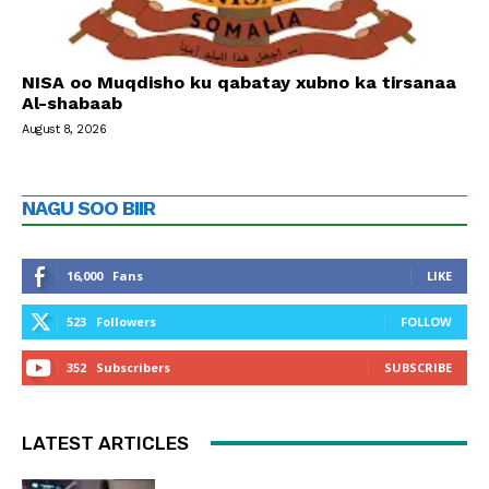
NISA oo Muqdisho ku qabatay xubno ka tirsanaa
Al-shabaab
August 8, 2026
NAGU SOO BIIR
16,000
Fans
LIKE
523
Followers
FOLLOW
352
Subscribers
SUBSCRIBE
LATEST ARTICLES