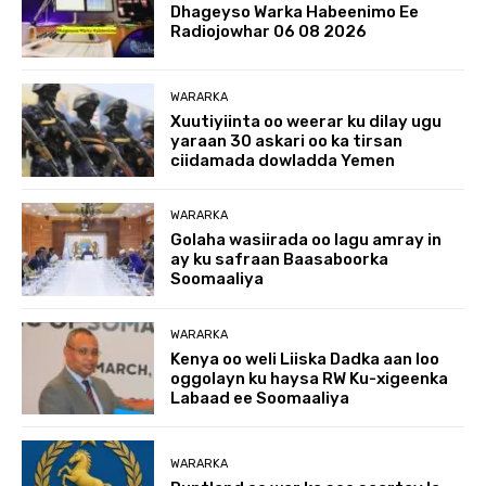
Dhageyso Warka Habeenimo Ee
Radiojowhar 06 08 2026
WARARKA
Xuutiyiinta oo weerar ku dilay ugu
yaraan 30 askari oo ka tirsan
ciidamada dowladda Yemen
WARARKA
Golaha wasiirada oo lagu amray in
ay ku safraan Baasaboorka
Soomaaliya
WARARKA
Kenya oo weli Liiska Dadka aan loo
oggolayn ku haysa RW Ku-xigeenka
Labaad ee Soomaaliya
WARARKA