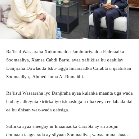
Ra’iisul Wasaaraha Xukuumadda Jamhuuriyadda Federaalka
Soomaaliya, Xamsa Cabdi Barre, ayaa xafiikiisa ku qaabilay
Danjiraha Dowladda Isku-tagga Imaaraadka Carabta u qaabilsan
Soomaaliya, Ahmed Juma Al-Rumaithi.
Ra’iisul Wasaaraha iyo Danjiraha ayaa kulanka maanta uga wada
hadlay adkeynta xiriirka iyo iskaashiga u dhaxeeya ee labada dal
ee ku dhisan wax-wada qabsiga.
Safiirka ayaa sheegay in Imaaraadka Carabta ay sii xoojin
doonaan taageerada ay siiyaan Soomaaliya, waxaa uuna shaaca