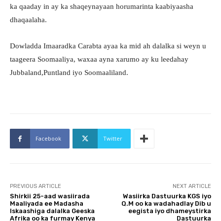
ka qaaday in ay ka shaqeynayaan horumarinta kaabiyaasha
dhaqaalaha.
Dowladda Imaaradka Carabta ayaa ka mid ah dalalka si weyn u
taageera Soomaaliya, waxaa ayna xarumo ay ku leedahay
Jubbaland,Puntland iyo Soomaaliland.
Facebook
Twitter
PREVIOUS ARTICLE
NEXT ARTICLE
Shirkii 25-aad wasiirada
Wasiirka Dastuurka KGS iyo
Maaliyada ee Madasha
Q.M oo ka wadahadlay Dib u
Iskaashiga dalalka Geeska
eegista iyo dhameystirka
Afrika oo ka furmay Kenya
Dastuurka