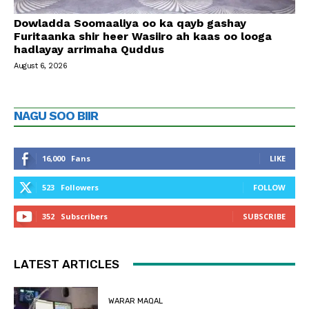
Dowladda Soomaaliya oo ka qayb gashay
Furitaanka shir heer Wasiiro ah kaas oo looga
hadlayay arrimaha Quddus
August 6, 2026
NAGU SOO BIIR
16,000
Fans
LIKE
523
Followers
FOLLOW
352
Subscribers
SUBSCRIBE
LATEST ARTICLES
WARAR MAQAL