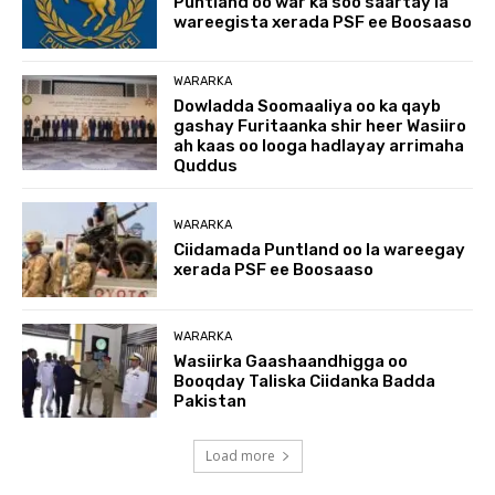
Puntland oo war ka soo saartay la
wareegista xerada PSF ee Boosaaso
WARARKA
Dowladda Soomaaliya oo ka qayb
gashay Furitaanka shir heer Wasiiro
ah kaas oo looga hadlayay arrimaha
Quddus
WARARKA
Ciidamada Puntland oo la wareegay
xerada PSF ee Boosaaso
WARARKA
Wasiirka Gaashaandhigga oo
Booqday Taliska Ciidanka Badda
Pakistan
Load more