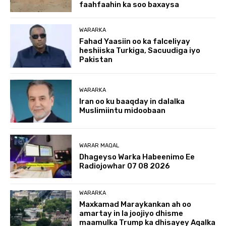
faahfaahin ka soo baxaysa
WARARKA
Fahad Yaasiin oo ka falceliyay
heshiiska Turkiga, Sacuudiga iyo
Pakistan
WARARKA
Iran oo ku baaqday in dalalka
Muslimiintu midoobaan
WARAR MAQAL
Dhageyso Warka Habeenimo Ee
Radiojowhar 07 08 2026
WARARKA
Maxkamad Maraykankan ah oo
amartay in la joojiyo dhisme
maamulka Trump ka dhisayey Aqalka