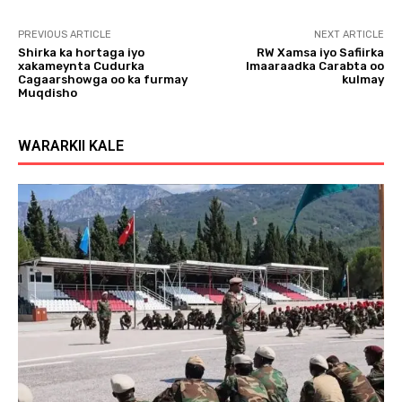
PREVIOUS ARTICLE
NEXT ARTICLE
Shirka ka hortaga iyo
RW Xamsa iyo Safiirka
xakameynta Cudurka
Imaaraadka Carabta oo
Cagaarshowga oo ka furmay
kulmay
Muqdisho
WARARKII KALE