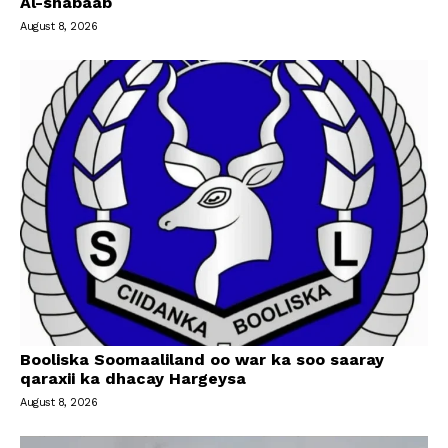
Al-shabaab
August 8, 2026
Booliska Soomaaliland oo war ka soo saaray
qaraxii ka dhacay Hargeysa
August 8, 2026