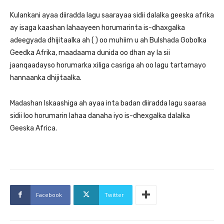
Kulankani ayaa diiradda lagu saarayaa sidii dalalka geeska afrika
ay isaga kaashan lahaayeen horumarinta is-dhaxgalka
adeegyada dhijitaalka ah ( ) oo muhiim u ah Bulshada Gobolka
Geedka Afrika, maadaama dunida oo dhan ay la sii
jaanqaadayso horumarka xiliga casriga ah oo lagu tartamayo
hannaanka dhijitaalka.
Madashan Iskaashiga ah ayaa inta badan diiradda lagu saaraa
sidii loo horumarin lahaa danaha iyo is-dhexgalka dalalka
Geeska Africa.
Facebook
Twitter