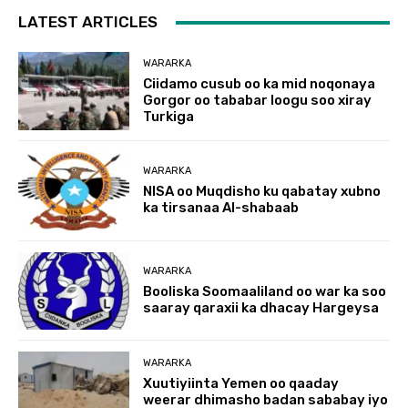
LATEST ARTICLES
WARARKA
Ciidamo cusub oo ka mid noqonaya
Gorgor oo tababar loogu soo xiray
Turkiga
WARARKA
NISA oo Muqdisho ku qabatay xubno
ka tirsanaa Al-shabaab
WARARKA
Booliska Soomaaliland oo war ka soo
saaray qaraxii ka dhacay Hargeysa
WARARKA
Xuutiyiinta Yemen oo qaaday
weerar dhimasho badan sababay iyo