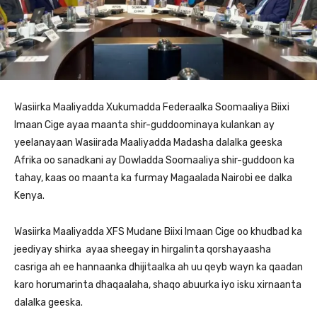
Wasiirka Maaliyadda Xukumadda Federaalka Soomaaliya Biixi
Imaan Cige ayaa maanta shir-guddoominaya kulankan ay
yeelanayaan Wasiirada Maaliyadda Madasha dalalka geeska
Afrika oo sanadkani ay Dowladda Soomaaliya shir-guddoon ka
tahay, kaas oo maanta ka furmay Magaalada Nairobi ee dalka
Kenya.
Wasiirka Maaliyadda XFS Mudane Biixi Imaan Cige oo khudbad ka
jeediyay shirka ayaa sheegay in hirgalinta qorshayaasha
casriga ah ee hannaanka dhijitaalka ah uu qeyb wayn ka qaadan
karo horumarinta dhaqaalaha, shaqo abuurka iyo isku xirnaanta
dalalka geeska.