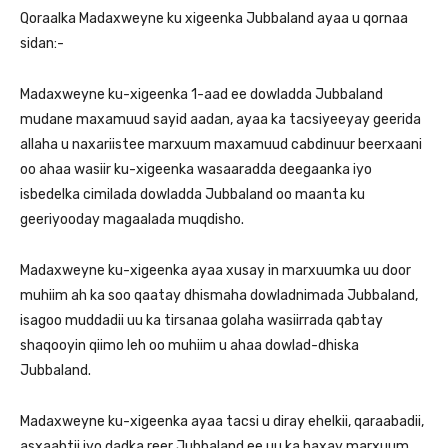
Qoraalka Madaxweyne ku xigeenka Jubbaland ayaa u qornaa
sidan:-
Madaxweyne ku-xigeenka 1-aad ee dowladda Jubbaland
mudane maxamuud sayid aadan, ayaa ka tacsiyeeyay geerida
allaha u naxariistee marxuum maxamuud cabdinuur beerxaani
oo ahaa wasiir ku-xigeenka wasaaradda deegaanka iyo
isbedelka cimilada dowladda Jubbaland oo maanta ku
geeriyooday magaalada muqdisho.
Madaxweyne ku-xigeenka ayaa xusay in marxuumka uu door
muhiim ah ka soo qaatay dhismaha dowladnimada Jubbaland,
isagoo muddadii uu ka tirsanaa golaha wasiirrada qabtay
shaqooyin qiimo leh oo muhiim u ahaa dowlad-dhiska
Jubbaland.
Madaxweyne ku-xigeenka ayaa tacsi u diray ehelkii, qaraabadii,
asxaabtii iyo dadka reer Jubbaland ee uu ka baxay marxuum