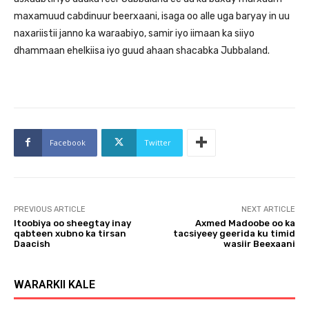
maxamuud cabdinuur beerxaani, isaga oo alle uga baryay in uu
naxariistii janno ka waraabiyo, samir iyo iimaan ka siiyo
dhammaan ehelkiisa iyo guud ahaan shacabka Jubbaland.
Facebook
Twitter
PREVIOUS ARTICLE
NEXT ARTICLE
Itoobiya oo sheegtay inay
Axmed Madoobe oo ka
qabteen xubno ka tirsan
tacsiyeey geerida ku timid
Daacish
wasiir Beexaani
WARARKII KALE