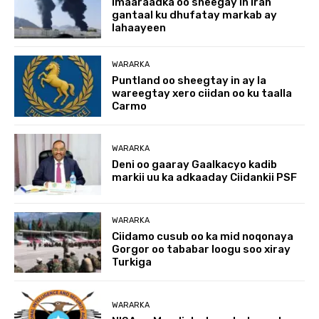
Imaaraadka oo sheegay in Iran
gantaal ku dhufatay markab ay
lahaayeen
WARARKA
Puntland oo sheegtay in ay la
wareegtay xero ciidan oo ku taalla
Carmo
WARARKA
Deni oo gaaray Gaalkacyo kadib
markii uu ka adkaaday Ciidankii PSF
WARARKA
Ciidamo cusub oo ka mid noqonaya
Gorgor oo tababar loogu soo xiray
Turkiga
WARARKA