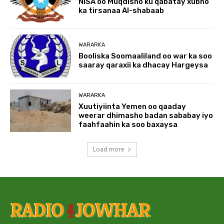
NISA oo Muqdisho ku qabatay xubno
ka tirsanaa Al-shabaab
WARARKA
Booliska Soomaaliland oo war ka soo
saaray qaraxii ka dhacay Hargeysa
WARARKA
Xuutiyiinta Yemen oo qaaday
weerar dhimasho badan sababay iyo
faahfaahin ka soo baxaysa
Load more