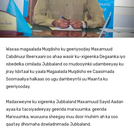
Waxaa magaalada Muqdisho ku geeriyooday Maxamuud
Cabdinuur Beerxaani oo ahaa wasiir ku-xigeenka Degaanka iyo
isbedelka cimilada Jubbaland oo mudooyinkii udambeeyay ku
jiray Isbitaal ku yaala Magaalada Muqdisho ee Caasimada
Soomaaliya halkaas oo ugu dambeyntii uu Maanta ku
geeriyooday.
Madaxweyne ku xigeenka Jubbaland Maxamuud Sayid Aadan
ayaa ka tacsiyadeeyay geerida marxuumka. geerida
Marxuumka, wuxuuna sheegay inuu door muhiim ah ka soo
qaatay dhismaha dowladnimada Jubbaland.