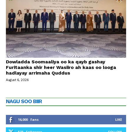
Dowladda Soomaaliya oo ka qayb gashay
Furitaanka shir heer Wasiiro ah kaas oo looga
hadlayay arrimaha Quddus
August 6, 2026
NAGU SOO BIIR
16,000
Fans
LIKE
523
Followers
FOLLOW