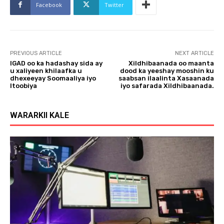
Facebook
Twitter
PREVIOUS ARTICLE
NEXT ARTICLE
IGAD oo ka hadashay sida ay
Xildhibaanada oo maanta
u xaliyeen khilaafka u
dood ka yeeshay mooshin ku
dhexeeyay Soomaaliya iyo
saabsan ilaalinta Xasaanada
Itoobiya
iyo safarada Xildhibaanada.
WARARKII KALE