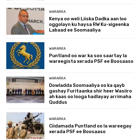
WARARKA
Kenya oo weli Liiska Dadka aan loo
oggolayn ku haysa RW Ku-xigeenka
Labaad ee Soomaaliya
WARARKA
Puntland oo war ka soo saartay la
wareegista xerada PSF ee Boosaaso
WARARKA
Dowladda Soomaaliya oo ka qayb
gashay Furitaanka shir heer Wasiiro
ah kaas oo looga hadlayay arrimaha
Quddus
WARARKA
Ciidamada Puntland oo la wareegay
xerada PSF ee Boosaaso