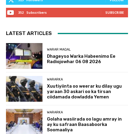
352
Subscribers
SUBSCRIBE
LATEST ARTICLES
WARAR MAQAL
Dhageyso Warka Habeenimo Ee
Radiojowhar 06 08 2026
WARARKA
Xuutiyiinta oo weerar ku dilay ugu
yaraan 30 askari oo ka tirsan
ciidamada dowladda Yemen
WARARKA
Golaha wasiirada oo lagu amray in
ay ku safraan Baasaboorka
Soomaaliya