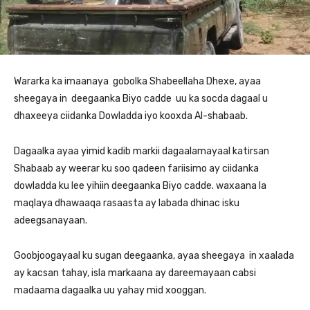
Wararka ka imaanaya gobolka Shabeellaha Dhexe, ayaa
sheegaya in deegaanka Biyo cadde uu ka socda dagaal u
dhaxeeya ciidanka Dowladda iyo kooxda Al-shabaab.
Dagaalka ayaa yimid kadib markii dagaalamayaal katirsan
Shabaab ay weerar ku soo qadeen fariisimo ay ciidanka
dowladda ku lee yihiin deegaanka Biyo cadde. waxaana la
maqlaya dhawaaqa rasaasta ay labada dhinac isku
adeegsanayaan.
Goobjoogayaal ku sugan deegaanka, ayaa sheegaya in xaalada
ay kacsan tahay, isla markaana ay dareemayaan cabsi
madaama dagaalka uu yahay mid xooggan.