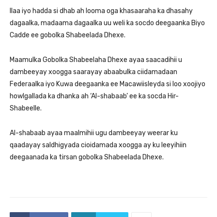
Ilaa iyo hadda si dhab ah looma oga khasaaraha ka dhasahy
dagaalka, madaama dagaalka uu weli ka socdo deegaanka Biyo
Cadde ee gobolka Shabeelada Dhexe.
Maamulka Gobolka Shabeelaha Dhexe ayaa saacadihii u
dambeeyay xoogga saarayay abaabulka ciidamadaan
Federaalka iyo Kuwa deegaanka ee Macawiisleyda si loo xoojiyo
howlgallada ka dhanka ah ‘Al-shabaab’ ee ka socda Hir-
Shabeelle.
Al-shabaab ayaa maalmihii ugu dambeeyay weerar ku
qaadayay saldhigyada cioidamada xoogga ay ku leeyihiin
deegaanada ka tirsan gobolka Shabeelada Dhexe.