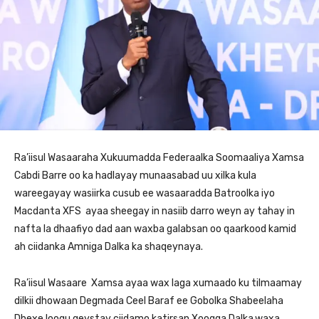
Ra’iisul Wasaaraha Xukuumadda Federaalka Soomaaliya Xamsa
Cabdi Barre oo ka hadlayay munaasabad uu xilka kula
wareegayay wasiirka cusub ee wasaaradda Batroolka iyo
Macdanta XFS ayaa sheegay in nasiib darro weyn ay tahay in
nafta la dhaafiyo dad aan waxba galabsan oo qaarkood kamid
ah ciidanka Amniga Dalka ka shaqeynaya.
Ra’iisul Wasaare Xamsa ayaa wax laga xumaado ku tilmaamay
dilkii dhowaan Degmada Ceel Baraf ee Gobolka Shabeelaha
Dhexe loogu geystay ciidamo katirsan Xoogga Dalka,waxa