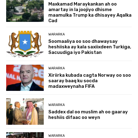
Maxkamad Maraykankan ah oo
amartay in la joojiyo dhisme
maamulka Trump ka dhisayey Aqalka
Cad
WARARKA
Soomaaliya oo soo dhawaysay
heshiiska ay kala saxiixdeen Turkiga,
Sacuudiga iyo Pakistan
WARARKA
Xiriirka kubada cagta Norway oo soo
saaray baaq ku socda
madaxweynaha FIFA
WARARKA
Saddex dal oo muslim ah oo gaaray
heshiis difaac oo weyn
WARARKA