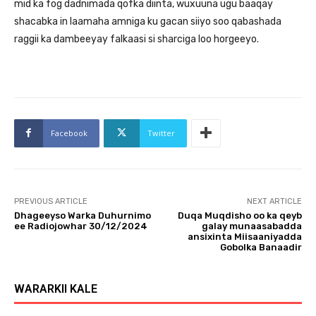
mid ka fog dadnimada qofka diinta, wuxuuna ugu baaqay
shacabka in laamaha amniga ku gacan siiyo soo qabashada
raggii ka dambeeyay falkaasi si sharciga loo horgeeyo.
Facebook
Twitter
PREVIOUS ARTICLE
NEXT ARTICLE
Dhageeyso Warka Duhurnimo
Duqa Muqdisho oo ka qeyb
ee Radiojowhar 30/12/2024
galay munaasabadda
ansixinta Miisaaniyadda
Gobolka Banaadir
WARARKII KALE