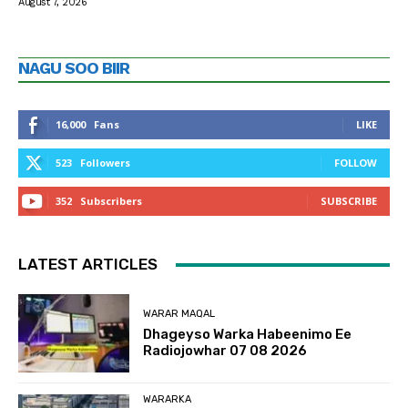
August 7, 2026
NAGU SOO BIIR
16,000
Fans
LIKE
523
Followers
FOLLOW
352
Subscribers
SUBSCRIBE
LATEST ARTICLES
WARAR MAQAL
Dhageyso Warka Habeenimo Ee
Radiojowhar 07 08 2026
WARARKA