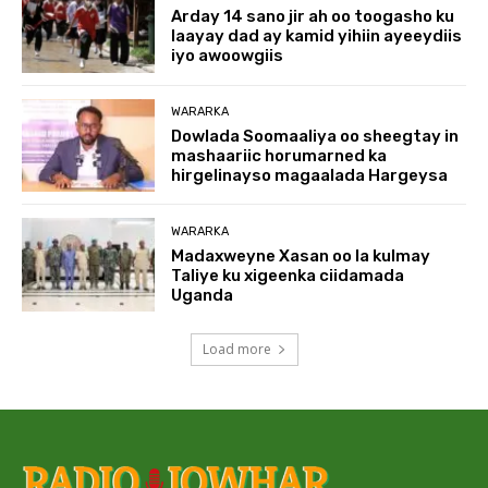
Arday 14 sano jir ah oo toogasho ku
laayay dad ay kamid yihiin ayeeydiis
iyo awoowgiis
WARARKA
Dowlada Soomaaliya oo sheegtay in
mashaariic horumarned ka
hirgelinayso magaalada Hargeysa
WARARKA
Madaxweyne Xasan oo la kulmay
Taliye ku xigeenka ciidamada
Uganda
Load more