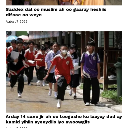
Saddex dal oo muslim ah oo gaaray heshiis
difaac oo weyn
August 7, 2026
Arday 14 sano jir ah oo toogasho ku laayay dad ay
kamid yihiin ayeeydiis iyo awoowgiis