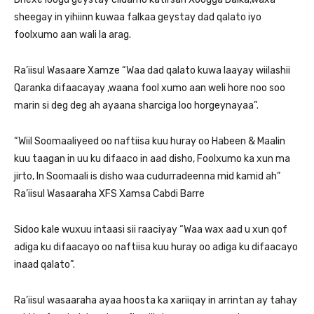
sheegay in yihiinn kuwaa falkaa geystay dad qalato iyo
foolxumo aan wali la arag.
Ra’iisul Wasaare Xamze “Waa dad qalato kuwa laayay wiilashii
Qaranka difaacayay ,waana fool xumo aan weli hore noo soo
marin si deg deg ah ayaana sharciga loo horgeynayaa”.
“Wiil Soomaaliyeed oo naftiisa kuu huray oo Habeen & Maalin
kuu taagan in uu ku difaaco in aad disho, Foolxumo ka xun ma
jirto, In Soomaali is disho waa cudurradeenna mid kamid ah”
Ra’iisul Wasaaraha XFS Xamsa Cabdi Barre
Sidoo kale wuxuu intaasi sii raaciyay “Waa wax aad u xun qof
adiga ku difaacayo oo naftiisa kuu huray oo adiga ku difaacayo
inaad qalato”.
Ra’iisul wasaaraha ayaa hoosta ka xariiqay in arrintan ay tahay