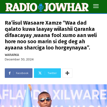
Ra’iisul Wasaare Xamze “Waa dad
qalato kuwa laayay wiilashii Qaranka
difaacayay ,waana fool xumo aan weli
hore noo soo marin si deg deg ah
ayaana sharciga loo horgeynayaa”.
WARARKA
December 30, 2024
Facebook
Twitter