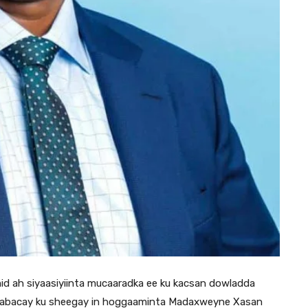
d ah siyaasiyiinta mucaaradka ee ku kacsan dowladda
aabacay ku sheegay in hoggaaminta Madaxweyne Xasan