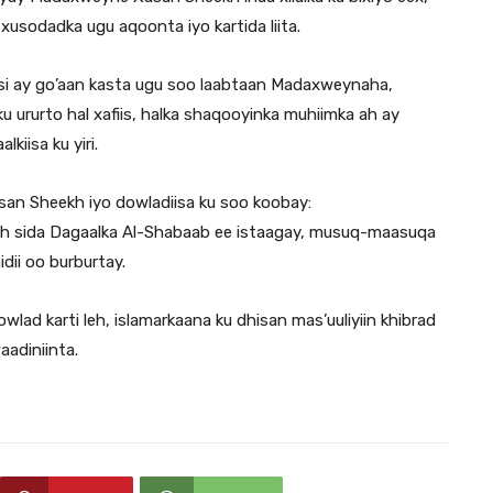
 xusodadka ugu aqoonta iyo kartida liita.
 si ay go’aan kasta ugu soo laabtaan Madaxweynaha,
rurto hal xafiis, halka shaqooyinka muhiimka ah ay
kiisa ku yiri.
an Sheekh iyo dowladiisa ku soo koobay:
h sida Dagaalka Al-Shabaab ee istaagay, musuq-maasuqa
idii oo burburtay.
ad karti leh, islamarkaana ku dhisan mas’uuliyiin khibrad
adiniinta.