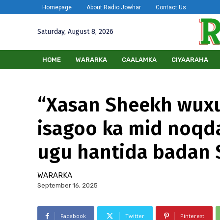
Homepage
About Radio Jowhar
Contact Us
Saturday, August 8, 2026
HOME
WARARKA
CAALAMKA
CIYAARAHA
“Xasan Sheekh wuxu
isagoo ka mid noq
ugu hantida badan
WARARKA
September 16, 2025
Facebook
Twitter
Pinterest