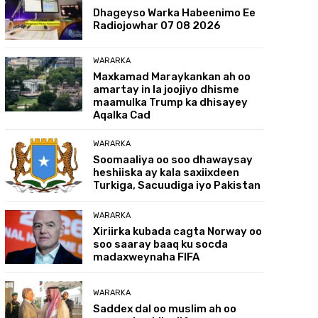
Dhageyso Warka Habeenimo Ee
Radiojowhar 07 08 2026
WARARKA
Maxkamad Maraykankan ah oo
amartay in la joojiyo dhisme
maamulka Trump ka dhisayey
Aqalka Cad
WARARKA
Soomaaliya oo soo dhawaysay
heshiiska ay kala saxiixdeen
Turkiga, Sacuudiga iyo Pakistan
WARARKA
Xiriirka kubada cagta Norway oo
soo saaray baaq ku socda
madaxweynaha FIFA
WARARKA
Saddex dal oo muslim ah oo