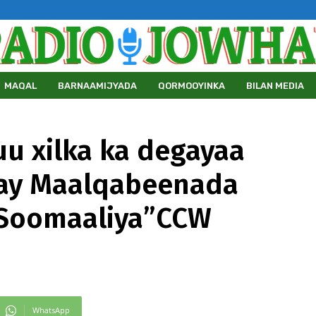
MAQAL
BARNAAMIJYADA
QORMOOYINKA
BILAN MEDIA
u xilka ka degayaa
day Maalqabeenada
 Soomaaliya”CCW
WhatsApp