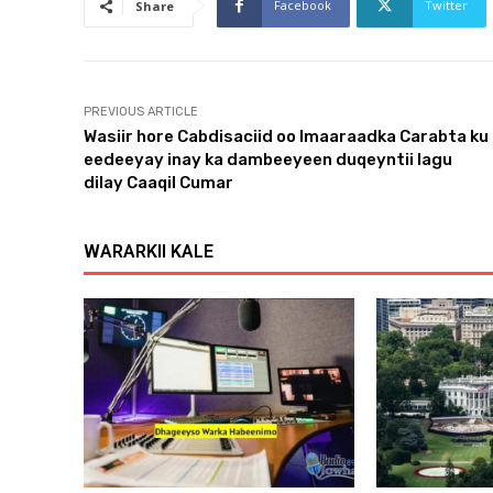
Facebook
Twitter
Share
PREVIOUS ARTICLE
Wasiir hore Cabdisaciid oo Imaaraadka Carabta ku
eedeeyay inay ka dambeeyeen duqeyntii lagu
dilay Caaqil Cumar
WARARKII KALE