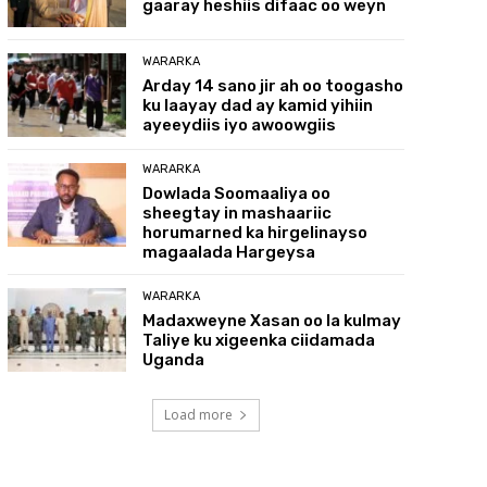
gaaray heshiis difaac oo weyn
WARARKA
Arday 14 sano jir ah oo toogasho
ku laayay dad ay kamid yihiin
ayeeydiis iyo awoowgiis
WARARKA
Dowlada Soomaaliya oo
sheegtay in mashaariic
horumarned ka hirgelinayso
magaalada Hargeysa
WARARKA
Madaxweyne Xasan oo la kulmay
Taliye ku xigeenka ciidamada
Uganda
Load more