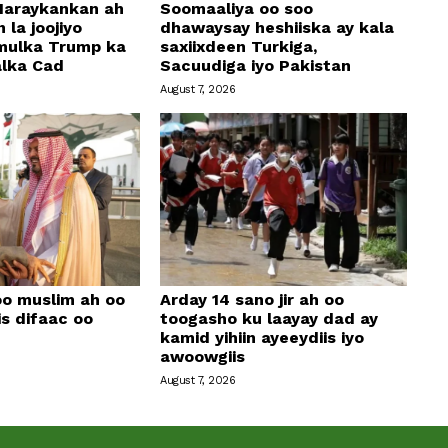
araykankan ah
Soomaaliya oo soo
 la joojiyo
dhawaysay heshiiska ay kala
mulka Trump ka
saxiixdeen Turkiga,
alka Cad
Sacuudiga iyo Pakistan
August 7, 2026
oo muslim ah oo
Arday 14 sano jir ah oo
is difaac oo
toogasho ku laayay dad ay
kamid yihiin ayeeydiis iyo
awoowgiis
August 7, 2026