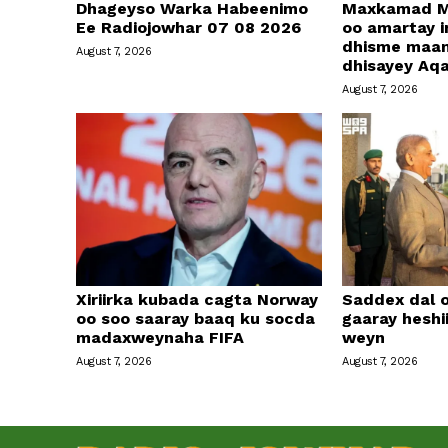
Dhageyso Warka Habeenimo
Maxkamad M
Ee Radiojowhar 07 08 2026
oo amartay in
dhisme maa
August 7, 2026
dhisayey Aq
August 7, 2026
Xiriirka kubada cagta Norway
Saddex dal 
oo soo saaray baaq ku socda
gaaray heshi
madaxweynaha FIFA
weyn
August 7, 2026
August 7, 2026