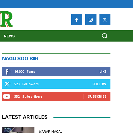
NEWS
NAGU SOO BIIR
16,000
Fans
LIKE
523
Followers
FOLLOW
352
Subscribers
SUBSCRIBE
LATEST ARTICLES
WARAR MAQAL