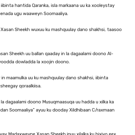
ibinta hantida Qaranka, isla markaana uu ka xooleystay
eenada ugu waaweyn Soomaaliya.
 Xasan Sheekh wuxuu ku mashquulay dano shakhsi, taasoo
asan Sheekh uu ballan qaaday in la dagaalami doono Al-
awoodda dowladda la xoojin doono.
 in maamulka uu ku mashquulay dano shakhsi, iibinta
 sheegay qoraalkiisa.
u la dagaalami doono Musuqmaasuqa uu hadda u xilka ka
adan Soomaaliya” ayuu ku dooday Xildhibaan C/raxmaan
ay Madaxweyne Xasan Sheekh inuu xilalka ku bixiyo eex,