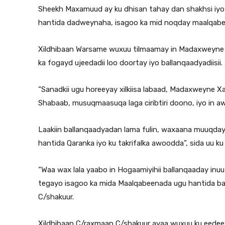
Sheekh Maxamuud ay ku dhisan tahay dan shakhsi iyo i
hantida dadweynaha, isagoo ka mid noqday maalqab
Xildhibaan Warsame wuxuu tilmaamay in Madaxweyne
ka fogayd ujeedadii loo doortay iyo ballanqaadyadiisii.
“Sanadkii ugu horeeyay xilkiisa labaad, Madaxweyne X
Shabaab, musuqmaasuqa laga ciribtiri doono, iyo in 
Laakiin ballanqaadyadan lama fulin, waxaana muuqday
hantida Qaranka iyo ku takrifalka awoodda”, sida uu ku
“Waa wax lala yaabo in Hogaamiyihii ballanqaaday inu
tegayo isagoo ka mida Maalqabeenada ugu hantida b
C/shakuur.
Xildhibaan C/raxmaan C/shakuur ayaa wuxuu ku eedeey