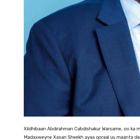
Xildhibaan Abdirahman Cabdishakur Warsame, oo ka mi
Madaxweyne Xasan Sheekh ayaa qoraal uu maanta d