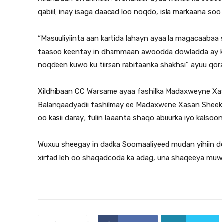
qabiil, inay isaga daacad loo noqdo, isla markaana soo
“Masuuliyiinta aan kartida lahayn ayaa la magacaabaa
taasoo keentay in dhammaan awoodda dowladda ay ku u
noqdeen kuwo ku tiirsan rabitaanka shakhsi” ayuu qoraal
Xildhibaan CC Warsame ayaa fashilka Madaxweyne Xas
Balanqaadyadii fashilmay ee Madaxwene Xasan Sheek
oo kasii daray; fulin la’aanta shaqo abuurka iyo kalsoon
Wuxuu sheegay in dadka Soomaaliyeed mudan yihiin dowl
xirfad leh oo shaqadooda ka adag, una shaqeeya muwa