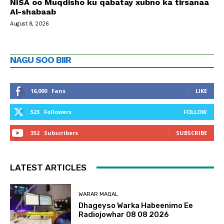
NISA oo Muqdisho ku qabatay xubno ka tirsanaa
Al-shabaab
August 8, 2026
NAGU SOO BIIR
16,000
Fans
LIKE
523
Followers
FOLLOW
352
Subscribers
SUBSCRIBE
LATEST ARTICLES
WARAR MAQAL
Dhageyso Warka Habeenimo Ee
Radiojowhar 08 08 2026