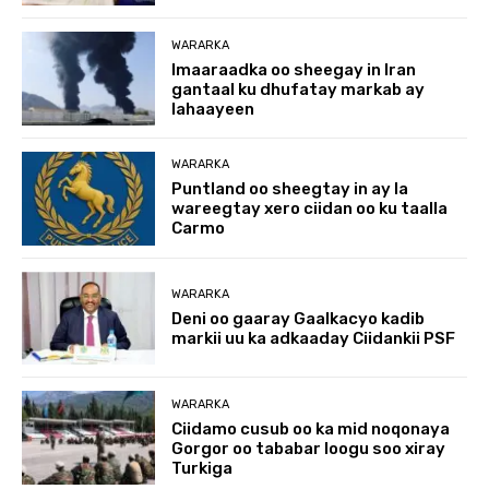
WARARKA
Imaaraadka oo sheegay in Iran
gantaal ku dhufatay markab ay
lahaayeen
WARARKA
Puntland oo sheegtay in ay la
wareegtay xero ciidan oo ku taalla
Carmo
WARARKA
Deni oo gaaray Gaalkacyo kadib
markii uu ka adkaaday Ciidankii PSF
WARARKA
Ciidamo cusub oo ka mid noqonaya
Gorgor oo tababar loogu soo xiray
Turkiga