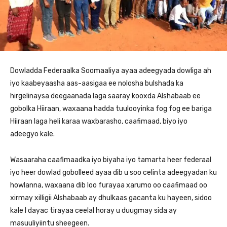
Dowladda Federaalka Soomaaliya ayaa adeegyada dowliga ah
iyo kaabeyaasha aas-aasigaa ee nolosha bulshada ka
hirgelinaysa deegaanada laga saaray kooxda Alshabaab ee
gobolka Hiiraan, waxaana hadda tuulooyinka fog fog ee bariga
Hiiraan laga heli karaa waxbarasho, caafimaad, biyo iyo
adeegyo kale.
Wasaaraha caafimaadka iyo biyaha iyo tamarta heer federaal
iyo heer dowlad gobolleed ayaa dib u soo celinta adeegyadan ku
howlanna, waxaana dib loo furayaa xarumo oo caafimaad oo
xirmay xilligii Alshabaab ay dhulkaas gacanta ku hayeen, sidoo
kale l dayac tirayaa ceelal horay u duugmay sida ay
masuuliyiintu sheegeen.