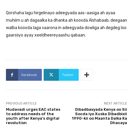
Qorshaha lagu hirgelinayo adeegyada aas-aasiga ah ayaa
muhiim u ah dagaalka ka dhanka ah kooxda Alshabaab, deegaan
walba kooxda laga saarona in adeegyada dowliga ah degdeg loo
gaarsiiyo ayay xeeldheereyaashu qabaan.
Facebook
Twitter
PREVIOUS ARTICLE
NEXT ARTICLE
Mudavadi urges EAC states
Dibadbaxyada Kenya oo Sii
to address needs of the
Socda iyo Xuska Dibadbixii
youth after Kenya’s digital
1990-kii oo Maanta Dalka Ka
revolution
Dhacaya