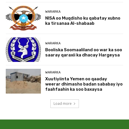
WARARKA
NISA oo Muqdisho ku qabatay xubno
ka tirsanaa Al-shabaab
WARARKA
Booliska Soomaaliland oo war ka soo
saaray qaraxii ka dhacay Hargeysa
WARARKA
Xuutiyiinta Yemen oo qaaday
weerar dhimasho badan sababay iyo
faahfaahin ka soo baxaysa
Load more